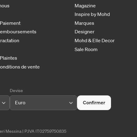
nous
Magazine
Inspire by Mohd
 Paiement
Marques
 remboursements
Designer
tractation
Mohd & Elle Decor
Sale Room
 Plaintes
onditions de vente
Devise
Euro
Confirmer
tieri Messina | P.IVA IT02759750835