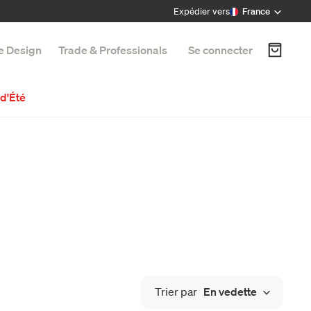
Expédier vers
France
e Design
Trade & Professionals
Se connecter
d'Été
Trier par
En vedette