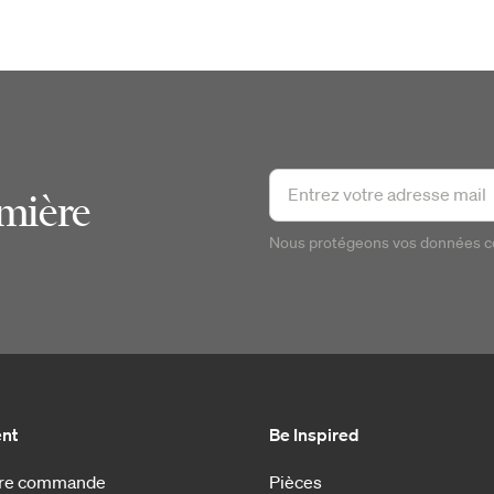
emière
Nous protégeons vos données 
ent
Be Inspired
otre commande
Pièces