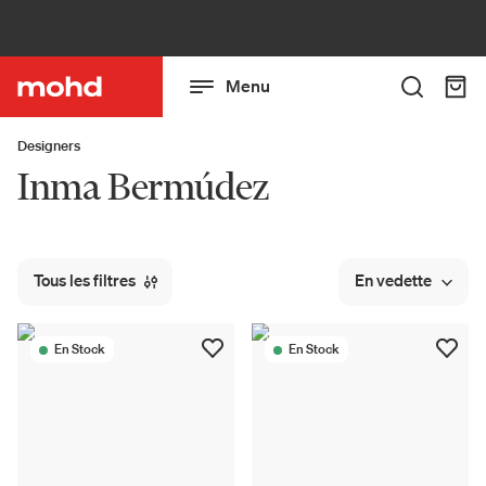
Menu
Designers
Inma Bermúdez
Tous les filtres
En vedette
En Stock
En Stock