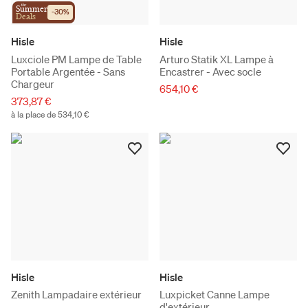
the
Summer
-
30
%
Deals
Hisle
Hisle
Luxciole PM Lampe de Table
Arturo Statik XL Lampe à
Portable Argentée - Sans
Encastrer - Avec socle
Chargeur
654,10 €
373,87 €
à la place de 534,10 €
Hisle
Hisle
Zenith Lampadaire extérieur
Luxpicket Canne Lampe
d'extérieur