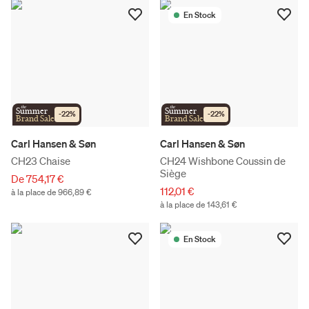
En Stock
the
the
Summer
Summer
-
22
%
-
22
%
Brand Sale
Brand Sale
Carl Hansen & Søn
Carl Hansen & Søn
CH23 Chaise
CH24 Wishbone Coussin de
Siège
De 754,17 €
112,01 €
à la place de 966,89 €
à la place de 143,61 €
En Stock