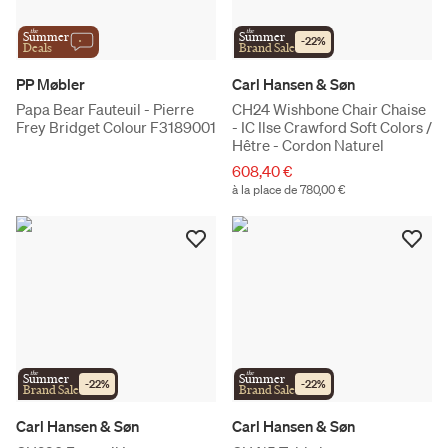
the
the
Summer
Summer
-
22
%
Deals
Brand Sale
PP Møbler
Carl Hansen & Søn
Papa Bear Fauteuil - Pierre
CH24 Wishbone Chair Chaise
Frey Bridget Colour F3189001
- IC Ilse Crawford Soft Colors /
Hêtre - Cordon Naturel
608,40 €
à la place de 780,00 €
the
the
Summer
Summer
-
22
%
-
22
%
Brand Sale
Brand Sale
Carl Hansen & Søn
Carl Hansen & Søn