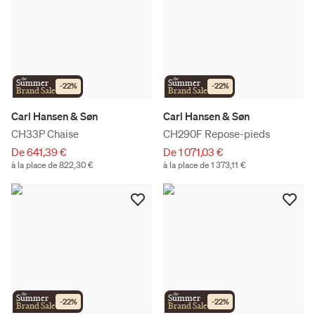
the
the
Summer
Summer
-
22
%
-
22
%
Brand Sale
Brand Sale
Carl Hansen & Søn
Carl Hansen & Søn
CH33P Chaise
CH290F Repose-pieds
De 641,39 €
De 1 071,03 €
à la place de 822,30 €
à la place de 1 373,11 €
the
the
Summer
Summer
-
22
%
-
22
%
Brand Sale
Brand Sale