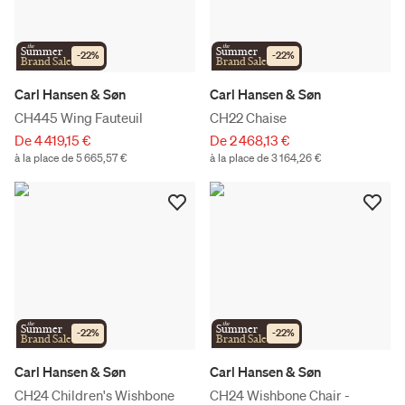
the
the
Summer
Summer
-
22
%
-
22
%
Brand Sale
Brand Sale
Carl Hansen & Søn
Carl Hansen & Søn
CH445 Wing Fauteuil
CH22 Chaise
De 4 419,15 €
De 2 468,13 €
à la place de 5 665,57 €
à la place de 3 164,26 €
the
the
Summer
Summer
-
22
%
-
22
%
Brand Sale
Brand Sale
Carl Hansen & Søn
Carl Hansen & Søn
CH24 Children's Wishbone
CH24 Wishbone Chair -