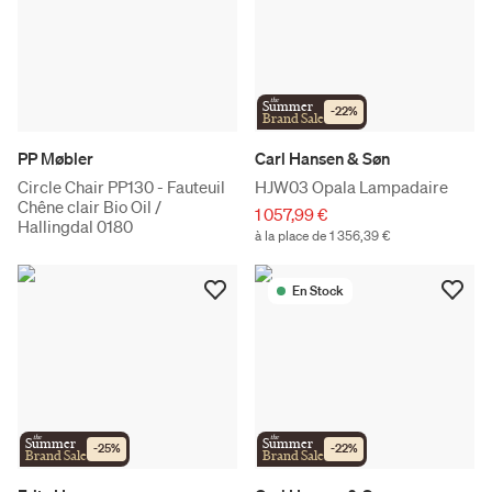
the
Summer
-
22
%
Brand Sale
PP Møbler
Carl Hansen & Søn
Circle Chair PP130 - Fauteuil
HJW03 Opala Lampadaire
Chêne clair Bio Oil /
1 057,99 €
Hallingdal 0180
à la place de 1 356,39 €
En Stock
the
the
Summer
Summer
-
25
%
-
22
%
Brand Sale
Brand Sale