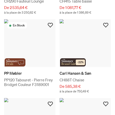
CH290 Fauteuil Lounge
CH415 Table basse
De 2 535,64 €
De 1 081,77 €
à la place de 3 250,82 €
à la place de 1 386,89 €
En Stock
the
the
Summer
Summer
-
22
%
Deals
Brand Sale
PP Møbler
Carl Hansen & Søn
PP120 Tabouret - Pierre Frey
CH88T Chaise
Bridget Couleur F3189001
De 585,38 €
à la place de 750,49 €