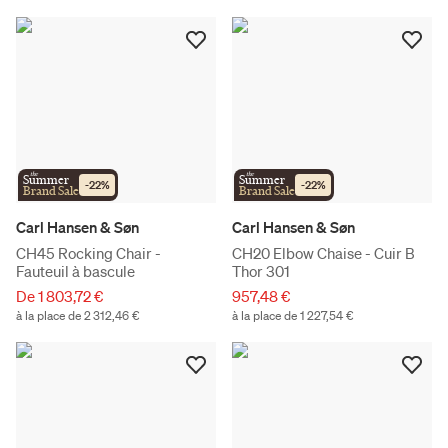
the
the
Summer
Summer
-
22
%
-
22
%
Brand Sale
Brand Sale
Carl Hansen & Søn
Carl Hansen & Søn
CH45 Rocking Chair -
CH20 Elbow Chaise - Cuir B
Fauteuil à bascule
Thor 301
De 1 803,72 €
957,48 €
à la place de 2 312,46 €
à la place de 1 227,54 €