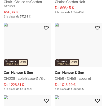
Chair -Chaise en Cordon
Chaise Cordon Noir
naturel
De 822,45 €
450,36 €
à la place de 1 054,43 €
à la place de 577,38 €
the
the
Summer
Summer
-
22
%
-
22
%
Brand Sale
Brand Sale
Carl Hansen & Søn
Carl Hansen & Søn
CH008 Table Basse Ø 78 cm
CH56 - CH58 Tabouret
De 1 228,31 €
De 1 013,49 €
à la place de 1 574,75 €
à la place de 1 299,34 €