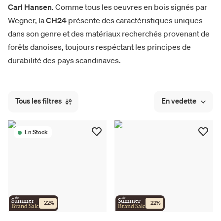
Carl Hansen
. Comme tous les oeuvres en bois signés par
Wegner, la
CH24
présente des caractéristiques uniques
dans son genre et des matériaux recherchés provenant de
forêts danoises, toujours respéctant les principes de
durabilité des pays scandinaves.
Tous les filtres
En vedette
En Stock
the
the
Summer
Summer
-
22
%
-
22
%
Brand Sale
Brand Sale