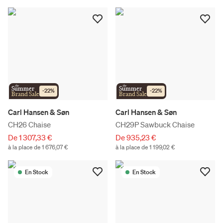
the
the
Summer
Summer
-
22
%
-
22
%
Brand Sale
Brand Sale
Carl Hansen & Søn
Carl Hansen & Søn
CH26 Chaise
CH29P Sawbuck Chaise
De 1 307,33 €
De 935,23 €
à la place de 1 676,07 €
à la place de 1 199,02 €
En Stock
En Stock