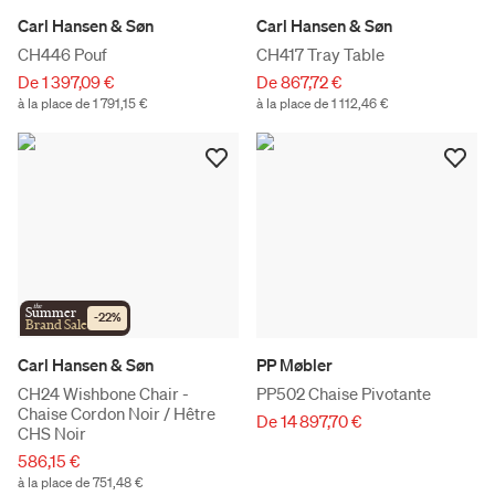
Carl Hansen & Søn
Carl Hansen & Søn
CH446 Pouf
CH417 Tray Table
De 1 397,09 €
De 867,72 €
à la place de 1 791,15 €
à la place de 1 112,46 €
the
Summer
-
22
%
Brand Sale
Carl Hansen & Søn
PP Møbler
CH24 Wishbone Chair -
PP502 Chaise Pivotante
Chaise Cordon Noir / Hêtre
De 14 897,70 €
CHS Noir
586,15 €
à la place de 751,48 €