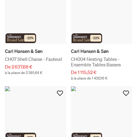
the
the
Summer
Summer
-
22
%
-
22
%
Brand Sale
Brand Sale
Carl Hansen & Søn
Carl Hansen & Søn
CH07 Shell Chaise - Fauteuil
CH004 Nesting Tables -
Ensemble Tables Basses
De 2 637,68 €
De 1 115,52 €
à la place de 3 381,64 €
à la place de 1 430,16 €
the
the
Summer
Summer