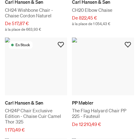
Carl Hansen & Søn
Carl Hansen & Søn
CH24 Wishbone Chair -
CH20 Elbow Chaise
Chaise Cordon Naturel
De 822,45 €
De 517,87 €
à la place de 1 054,43 €
à la place de 663,93 €
En Stock
Carl Hansen & Søn
PP Møbler
CH24P Chair Exclusive
The Flag Halyard Chair PP
Edition - Chaise Cuir Camel
225 - Fauteuil
Thor 325
De 12 210,49 €
1 170,49 €