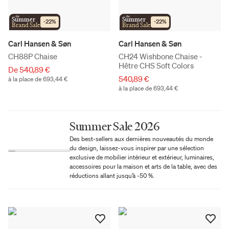
the
the
Summer
Summer
-
22
%
-
22
%
Brand Sale
Brand Sale
Carl Hansen & Søn
Carl Hansen & Søn
CH88P Chaise
CH24 Wishbone Chaise -
Hêtre CHS Soft Colors
De 540,89 €
540,89 €
à la place de 693,44 €
à la place de 693,44 €
Summer Sale 2026
Des best-sellers aux dernières nouveautés du monde
du design, laissez-vous inspirer par une sélection
exclusive de mobilier intérieur et extérieur, luminaires,
accessoires pour la maison et arts de la table, avec des
réductions allant jusqu’à -50 %.