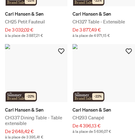
-
22
%
-
22
%
Brand Sale
Brand Sale
Carl Hansen & Søn
Carl Hansen & Søn
CH25 Petit Fauteuil
CH327 Table - Extensible
De 3 032,02 €
De 3 877,49 €
à la place de 3 887,21 €
à la place de 4 971,15 €
the
the
Summer
Summer
-
22
%
-
22
%
Brand Sale
Brand Sale
Carl Hansen & Søn
Carl Hansen & Søn
CH337 Dining Table - Table
CH293 Canapé
extensible
De 4 396,13 €
De 2 648,42 €
à la place de 5 636,07 €
à la place de 3 395,41 €