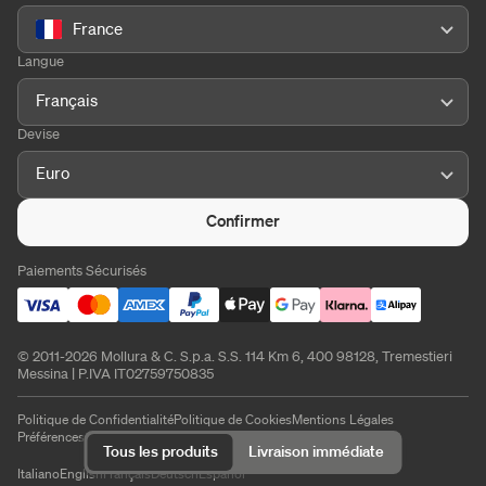
France
Langue
Français
Devise
Euro
Confirmer
Paiements Sécurisés
© 2011-2026 Mollura & C. S.p.a. S.S. 114 Km 6, 400 98128, Tremestieri
Messina | P.IVA IT02759750835
Politique de Confidentialité
Politique de Cookies
Mentions Légales
Préférences de cookies
Tous les produits
Livraison immédiate
Italiano
English
Français
Deutsch
Español