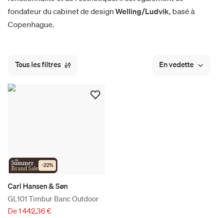
fondateur du cabinet de design
Welling/Ludvik
, basé à
Copenhague.
Tous les filtres
En vedette
the
Summer
-
22
%
Brand Sale
Carl Hansen & Søn
GL101 Timbur Banc Outdoor
De 1 442,36 €