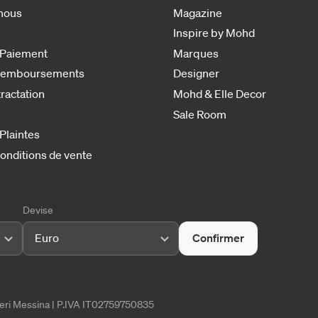
nous
Magazine
Inspire by Mohd
 Paiement
Marques
 remboursements
Designer
tractation
Mohd & Elle Decor
Sale Room
 Plaintes
onditions de vente
Devise
Euro
Confirmer
tieri Messina | P.IVA IT02759750835