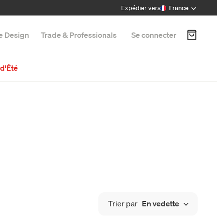
Expédier vers
France
e Design
Trade & Professionals
Se connecter
d'Été
Trier par
En vedette