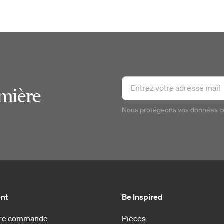
emière
Nous protégeons vos données 
ent
Be Inspired
otre commande
Pièces