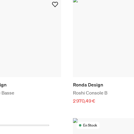
ign
Ronda Design
e Basse
Roshi Console B
2 970,49 €
En Stock