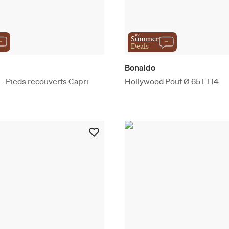
the
Summer
Deals
Bonaldo
e - Pieds recouverts Capri
Hollywood Pouf Ø 65 LT14