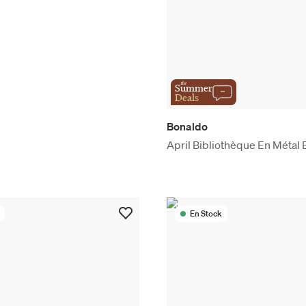
the
Summer
Deals
Bonaldo
April Bibliothèque En Métal 
En Stock