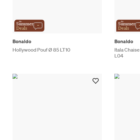
the
the
Summer
Summer
Deals
Deals
Bonaldo
Bonaldo
Hollywood Pouf Ø 85 LT10
Itala Chais
L04