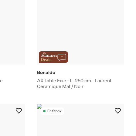
the
Summer
Deals
Bonaldo
re
AX Table Fixe - L. 250 cm - Laurent
Céramique Mat / Noir
En Stock