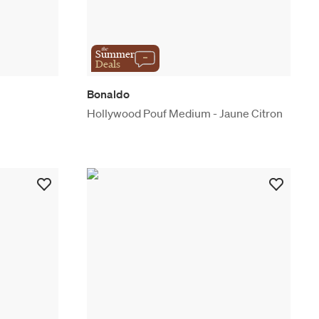
the
Summer
Deals
Bonaldo
Hollywood Pouf Medium - Jaune Citron