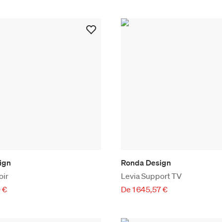
ign
Ronda Design
oir
Levia Support TV
 €
De 1 645,57 €