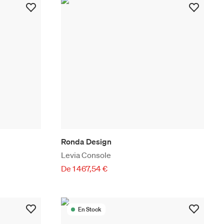
Ronda Design
Levia Console
De 1 467,54 €
En Stock