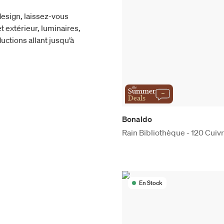
esign, laissez-vous
t extérieur, luminaires,
uctions allant jusqu’à
the
Summer
Deals
Bonaldo
Rain Bibliothèque - 120 Cuiv
En Stock