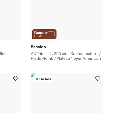
the
Summer
Deals
Bonaldo
Bleu
AX Table - L. 220 cm - Contour naturel /
Pieds Plomb / Plateau Noyer Americain
En Stock