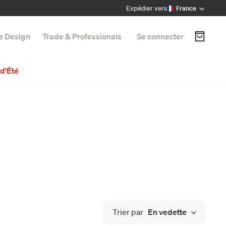
Expédier vers
France
e Design
Trade & Professionals
Se connecter
d'Été
Trier par
En vedette