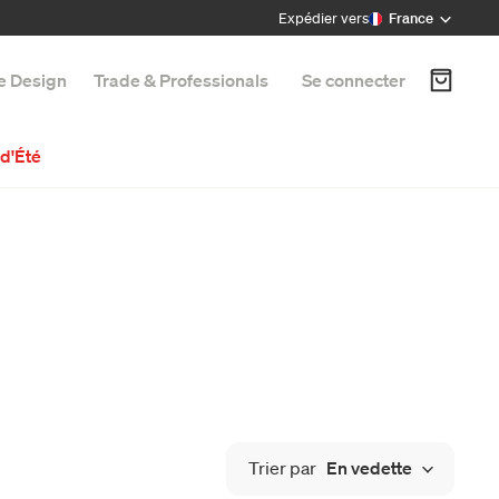
Expédier vers
France
e Design
Trade & Professionals
Se connecter
d'Été
Trier par
En vedette