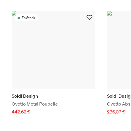
En Stock
Soldi Design
Soldi Desi
Ovetto Metal Poubelle
Ovetto Abs
442,62 €
236,07 €