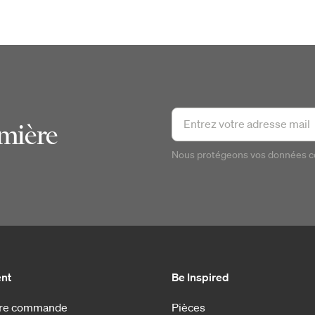
emière
Nous protégeons vos données 
ent
Be Inspired
otre commande
Pièces