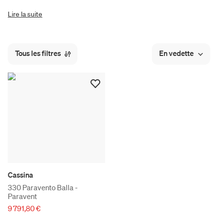
Lire la suite
Tous les filtres
En vedette
Cassina
330 Paravento Balla -
Paravent
9 791,80 €