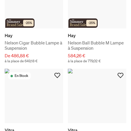
the
the
Summer
Summer
-
25
%
-
25
%
Brand Sale
Brand Sale
Hay
Hay
Nelson Cigar Bubble Lampe à
Nelson Ball Bubble M Lampe
Suspension
à Suspension
De 486,88 €
584,26 €
à la place de 649,18 €
à la place de 779,02 €
En Stock
Vitra
Vitra