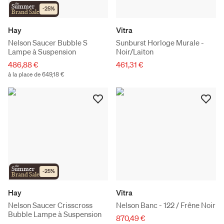
the
Summer
-
25
%
Brand Sale
Hay
Vitra
Nelson Saucer Bubble S
Sunburst Horloge Murale -
Lampe à Suspension
Noir/Laiton
486,88 €
461,31 €
à la place de 649,18 €
the
Summer
-
25
%
Brand Sale
Hay
Vitra
Nelson Saucer Crisscross
Nelson Banc - 122 / Frêne Noir
Bubble Lampe à Suspension
870,49 €