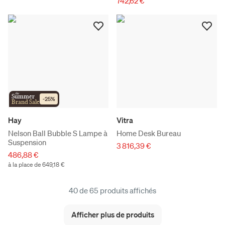
742,62 €
the
Summer
-
25
%
Brand Sale
Hay
Vitra
Nelson Ball Bubble S Lampe à
Home Desk Bureau
Suspension
3 816,39 €
486,88 €
à la place de 649,18 €
40 de 65 produits affichés
Afficher plus de produits