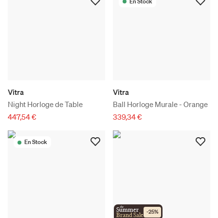
En Stock
Vitra
Vitra
Night Horloge de Table
Ball Horloge Murale - Orange
447,54 €
339,34 €
En Stock
the
Summer
-
25
%
Brand Sale