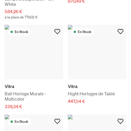
870,49 €
White
584,26 €
à la place de 779,02 €
En Stock
En Stock
Vitra
Vitra
Ball Horloge Murale -
Night Horloges de Table
Multicolor
447,54 €
339,34 €
En Stock