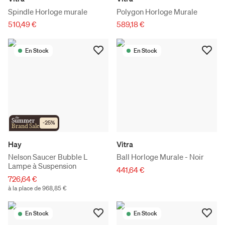
Spindle Horloge murale
Polygon Horloge Murale
510,49 €
589,18 €
En Stock
En Stock
the
Summer
-
25
%
Brand Sale
Hay
Vitra
Nelson Saucer Bubble L
Ball Horloge Murale - Noir
Lampe à Suspension
441,64 €
726,64 €
à la place de 968,85 €
En Stock
En Stock