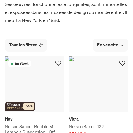
Ses oeuvres, fonctionnelles et originales, sont immortelles
et exposées dans les musées de design du monde entier. Il
meurt à New York en 1986.
Tous les filtres
En vedette
En Stock
the
Summer
-
25
%
Brand Sale
Hay
Vitra
Nelson Saucer Bubble M
Nelson Banc - 122
Lampe à Suspension - Off