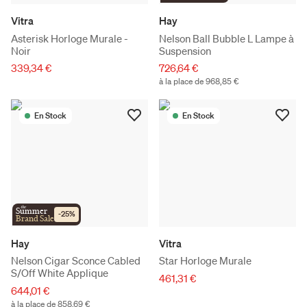
Vitra
Hay
Asterisk Horloge Murale -
Nelson Ball Bubble L Lampe à
Noir
Suspension
339,34 €
726,64 €
à la place de 968,85 €
En Stock
En Stock
the
Summer
-
25
%
Brand Sale
Hay
Vitra
Nelson Cigar Sconce Cabled
Star Horloge Murale
S/Off White Applique
461,31 €
644,01 €
à la place de 858,69 €