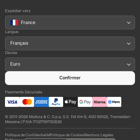
Expédier vers
France
Langue
Français
Devise
Euro
Confirmer
Paiements Sécurisés
© 2011-2026 Mollura & C. S.p.a. S.S. 114 Km 6, 400 98128, Tremestieri
Messina | P.IVA IT02759750835
Politique de Confidentialité
Politique de Cookies
Mentions Légales
Préférences de cookies