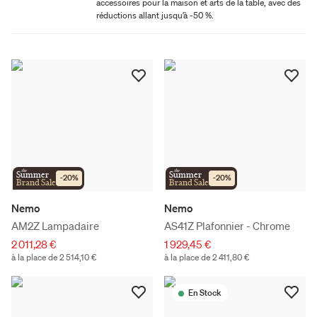
accessoires pour la maison et arts de la table, avec des
réductions allant jusqu’à -50 %.
the
the
Summer
Summer
-
20
%
-
20
%
Brand Sale
Brand Sale
Nemo
Nemo
AM2Z Lampadaire
AS41Z Plafonnier - Chrome
2 011,28 €
1 929,45 €
à la place de 2 514,10 €
à la place de 2 411,80 €
En Stock