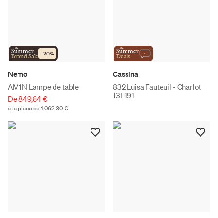
the
the
Summer
Summer
-
20
%
Brand Sale
Deals
Nemo
Cassina
AM1N Lampe de table
832 Luisa Fauteuil - Charlot
13L191
De 849,84 €
à la place de 1 062,30 €