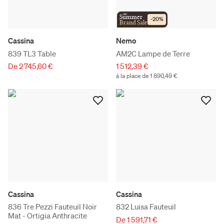
the
Summer
-
20
%
Brand Sale
Cassina
Nemo
839 TL3 Table
AM2C Lampe de Terre
De 2 745,60 €
1 512,39 €
à la place de 1 890,49 €
Cassina
Cassina
836 Tre Pezzi Fauteuil Noir
832 Luisa Fauteuil
Mat - Ortigia Anthracite
De 1 591,71 €