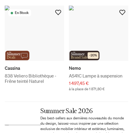
En Stock
the
the
Summer
Summer
-
20
%
Deals
Brand Sale
Cassina
Nemo
838 Veliero Bibliothèque -
AS41C Lampe à suspension
Frêne teinté Naturel
1 497,45 €
à la place de 1 871,80 €
Summer Sale 2026
Des best-sellers aux dernières nouveautés du monde
du design, laissez-vous inspirer par une sélection
exclusive de mobilier intérieur et extérieur, luminaires,