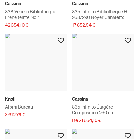
Cassina
Cassina
838 Veliero Bibliothèque -
835 Infinito Bibliothèque H
Frêne teinté Noir
268/290 Noyer Canaletto
42 654,10 €
17 852,54 €
Knoll
Cassina
Albini Bureau
835 Infinito Étagère -
Composition 260 cm
3 612,79 €
De 21 654,10 €