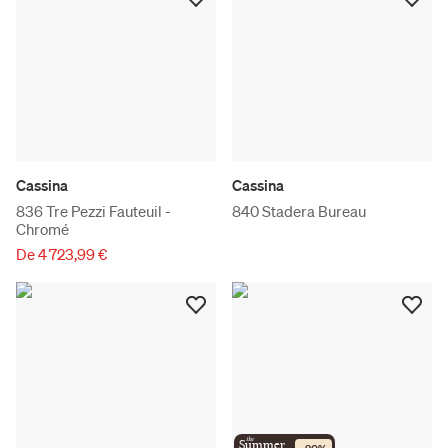
Cassina
Cassina
836 Tre Pezzi Fauteuil -
840 Stadera Bureau
Chromé
De 4 723,99 €
the
Summer