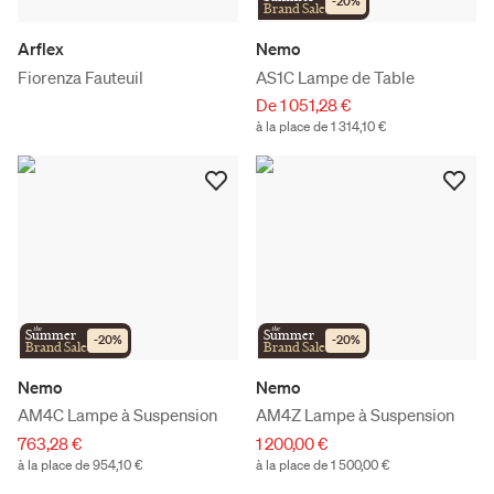
-
20
%
Brand Sale
Arflex
Nemo
Fiorenza Fauteuil
AS1C Lampe de Table
De 1 051,28 €
à la place de 1 314,10 €
the
the
Summer
Summer
-
20
%
-
20
%
Brand Sale
Brand Sale
Nemo
Nemo
AM4C Lampe à Suspension
AM4Z Lampe à Suspension
763,28 €
1 200,00 €
à la place de 954,10 €
à la place de 1 500,00 €