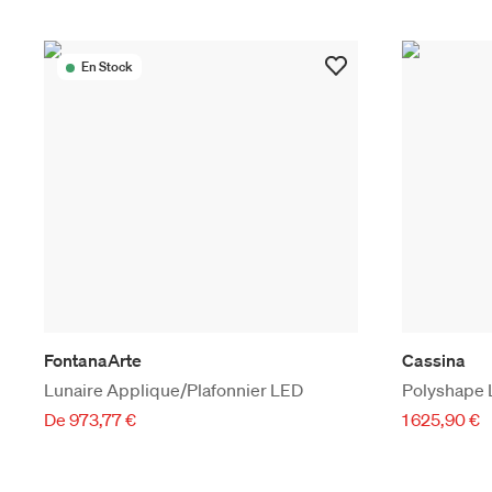
En Stock
FontanaArte
Cassina
Lunaire Applique/Plafonnier LED
Polyshape 
De 973,77 €
1 625,90 €