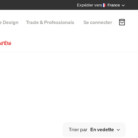
Expédier vers
France
e Design
Trade & Professionals
Se connecter
d'Été
Trier par
En vedette