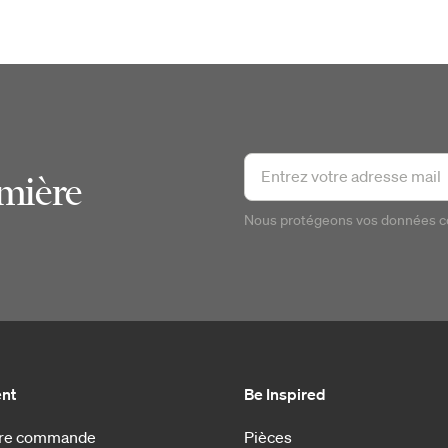
emière
Nous protégeons vos données 
ent
Be Inspired
otre commande
Pièces