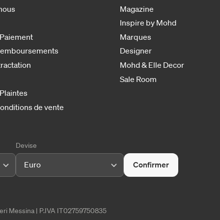
nous
Magazine
Inspire by Mohd
 Paiement
Marques
 remboursements
Designer
tractation
Mohd & Elle Decor
Sale Room
 Plaintes
onditions de vente
Devise
Euro
Confirmer
tieri Messina | P.IVA IT02759750835