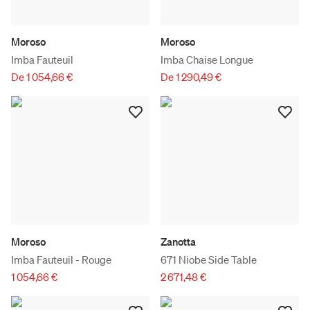
Moroso
Moroso
Imba Fauteuil
Imba Chaise Longue
De 1 054,66 €
De 1 290,49 €
Moroso
Zanotta
Imba Fauteuil - Rouge
671 Niobe Side Table
1 054,66 €
2 671,48 €