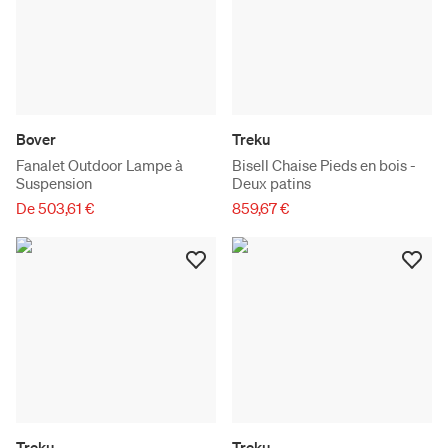
Bover
Treku
Fanalet Outdoor Lampe à
Bisell Chaise Pieds en bois -
Suspension
Deux patins
De 503,61 €
859,67 €
Treku
Treku