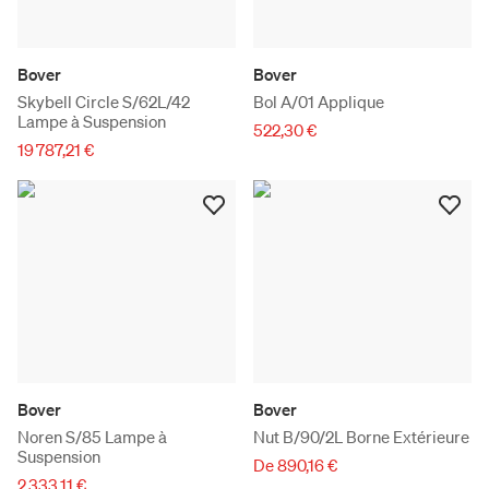
Bover
Bover
Skybell Circle S/62L/42
Bol A/01 Applique
Lampe à Suspension
522,30 €
19 787,21 €
Bover
Bover
Noren S/85 Lampe à
Nut B/90/2L Borne Extérieure
Suspension
De 890,16 €
2 333,11 €