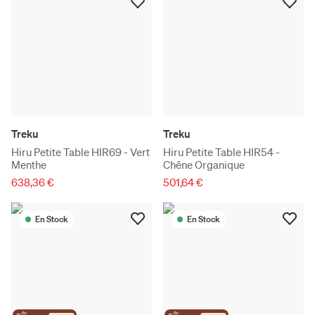
Treku
Treku
Hiru Petite Table HIR69 - Vert
Hiru Petite Table HIR54 -
Menthe
Chêne Organique
638,36 €
501,64 €
En Stock
En Stock
the
the