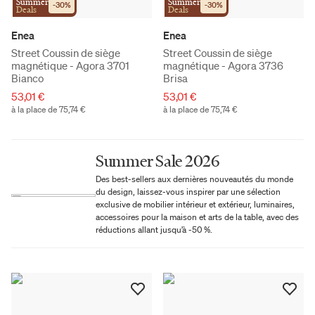
Summer
Summer
-
30
%
-
30
%
Deals
Deals
Enea
Enea
Street Coussin de siège
Street Coussin de siège
magnétique - Agora 3701
magnétique - Agora 3736
Bianco
Brisa
53,01 €
53,01 €
à la place de 75,74 €
à la place de 75,74 €
Summer Sale 2026
Des best-sellers aux dernières nouveautés du monde
du design, laissez-vous inspirer par une sélection
exclusive de mobilier intérieur et extérieur, luminaires,
accessoires pour la maison et arts de la table, avec des
réductions allant jusqu’à -50 %.