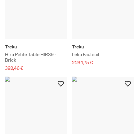
Treku
Treku
Hiru Petite Table HIR39 -
Leku Fauteuil
Brick
2 234,75 €
392,46 €