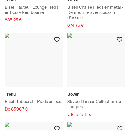
Bisell Fauteuil Lounge Pieds
Bisell Chaise Pieds en métal -
en bois - Rembourré
Rembourré avec coussin
d'assise
885,25 €
674,75 €
Treku
Bover
Bisell Tabouret - Pieds en bois
Skybell Linear Collection de
Lampes
De 859,67 €
De 1 373,11 €