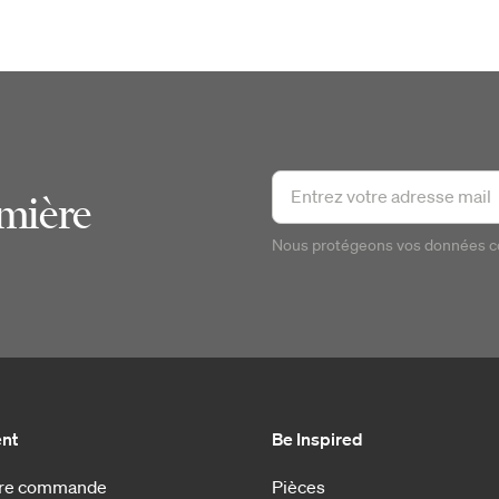
emière
Nous protégeons vos données 
ent
Be Inspired
otre commande
Pièces