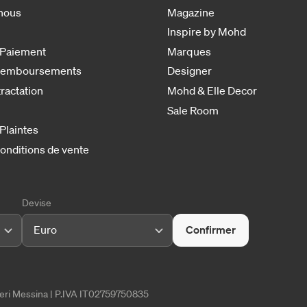
nous
Magazine
Inspire by Mohd
 Paiement
Marques
 remboursements
Designer
tractation
Mohd & Elle Decor
Sale Room
 Plaintes
onditions de vente
Devise
Euro
Confirmer
tieri Messina | P.IVA IT02759750835