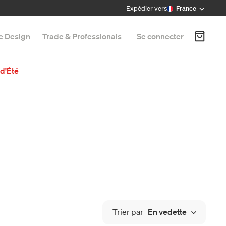
Expédier vers
France
e Design
Trade & Professionals
Se connecter
d'Été
Trier par
En vedette