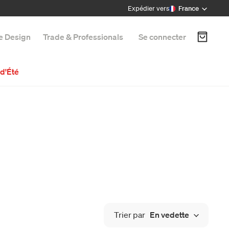
Expédier vers
France
e Design
Trade & Professionals
Se connecter
d'Été
Trier par
En vedette