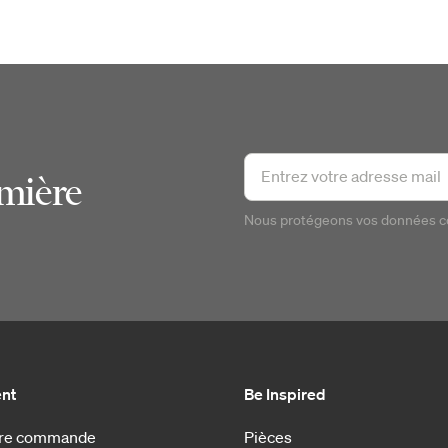
emière
Nous protégeons vos données 
ent
Be Inspired
otre commande
Pièces