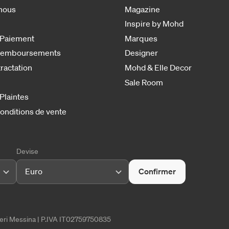
nous
Magazine
Inspire by Mohd
 Paiement
Marques
 remboursements
Designer
tractation
Mohd & Elle Decor
Sale Room
 Plaintes
onditions de vente
Devise
Euro
Confirmer
tieri Messina | P.IVA IT02759750835