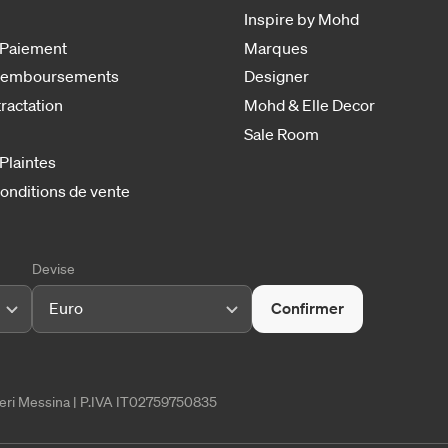
Inspire by Mohd
 Paiement
Marques
 remboursements
Designer
tractation
Mohd & Elle Decor
Sale Room
 Plaintes
onditions de vente
Devise
Euro
Confirmer
tieri Messina | P.IVA IT02759750835