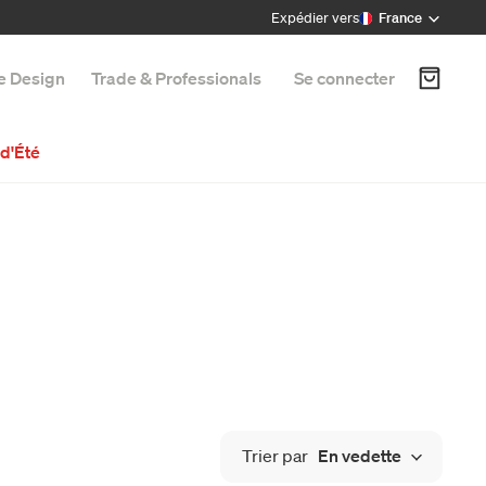
Expédier vers
France
e Design
Trade & Professionals
Se connecter
d'Été
Trier par
En vedette