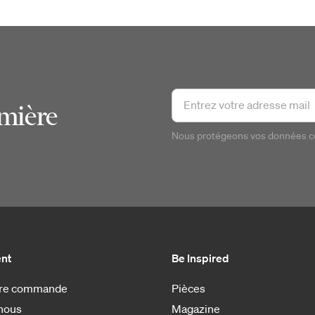
emière
Nous protégeons vos données 
ent
Be Inspired
otre commande
Pièces
nous
Magazine