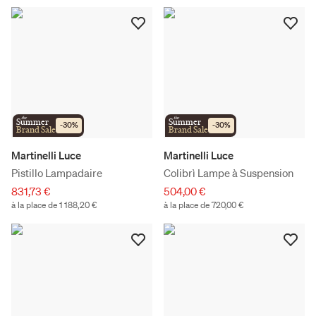
the
the
Summer
Summer
-
30
%
-
30
%
Brand Sale
Brand Sale
Martinelli Luce
Martinelli Luce
Pistillo Lampadaire
Colibrì Lampe à Suspension
831,73 €
504,00 €
à la place de 1 188,20 €
à la place de 720,00 €