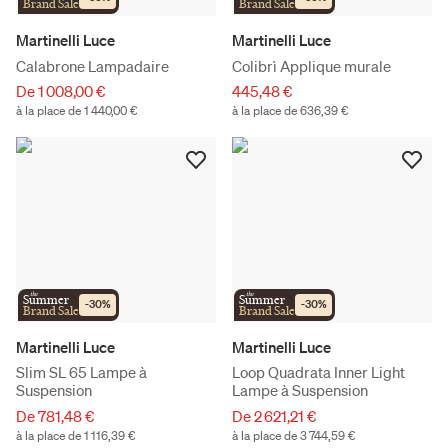
Brand Sale
Brand Sale
Martinelli Luce
Martinelli Luce
Calabrone Lampadaire
Colibrì Applique murale
De 1 008,00 €
445,48 €
à la place de 1 440,00 €
à la place de 636,39 €
the
the
Summer
Summer
-
30
%
-
30
%
Brand Sale
Brand Sale
Martinelli Luce
Martinelli Luce
Slim SL 65 Lampe à
Loop Quadrata Inner Light
Suspension
Lampe à Suspension
De 781,48 €
De 2 621,21 €
à la place de 1 116,39 €
à la place de 3 744,59 €