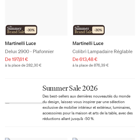
the
the
Summer
Summer
-
30
%
-
30
%
Brand Sale
Brand Sale
Martinelli Luce
Martinelli Luce
Delux 2900 - Plafonnier
Colibrì Lampadaire Réglable
De 197,61 €
De 613,48 €
à la place de 282,30 €
à la place de 876,39 €
Summer Sale 2026
Des best-sellers aux dernières nouveautés du monde
du design, laissez-vous inspirer par une sélection
exclusive de mobilier intérieur et extérieur, luminaires,
accessoires pour la maison et arts de la table, avec des
réductions allant jusqu’à -50 %.