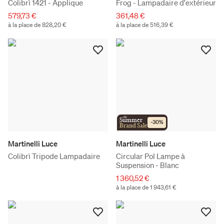
Colibrì 1421 - Applique
Frog - Lampadaire d'extérieur
579,73 €
361,48 €
à la place de 828,20 €
à la place de 516,39 €
the
Summer
-
30
%
Brand Sale
Martinelli Luce
Martinelli Luce
Colibrì Tripode Lampadaire
Circular Pol Lampe à
Suspension - Blanc
1 360,52 €
à la place de 1 943,61 €