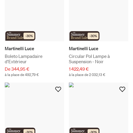
the
the
Summer
Summer
-
30
%
-
30
%
Brand Sale
Brand Sale
Martinelli Luce
Martinelli Luce
Boleto Lampadaire
Circular Pol Lampe à
d'Extérieur
Suspension - Noir
De 344,95 €
1 422,49 €
à la place de 492,79 €
à la place de 2 032,13 €
the
the
Summer
Summer
-
30
%
-
30
%