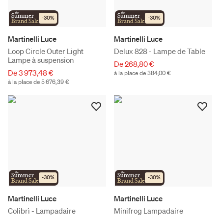
the
the
Summer
Summer
-
30
%
-
30
%
Brand Sale
Brand Sale
Martinelli Luce
Martinelli Luce
Loop Circle Outer Light
Delux 828 - Lampe de Table
Lampe à suspension
De 268,80 €
De 3 973,48 €
à la place de 384,00 €
à la place de 5 676,39 €
the
the
Summer
Summer
-
30
%
-
30
%
Brand Sale
Brand Sale
Martinelli Luce
Martinelli Luce
Colibrì - Lampadaire
Minifrog Lampadaire