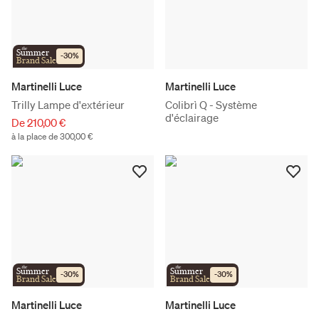
the
Summer
-
30
%
Brand Sale
Martinelli Luce
Martinelli Luce
Trilly Lampe d'extérieur
Colibrì Q - Système
d'éclairage
De 210,00 €
à la place de 300,00 €
the
the
Summer
Summer
-
30
%
-
30
%
Brand Sale
Brand Sale
Martinelli Luce
Martinelli Luce