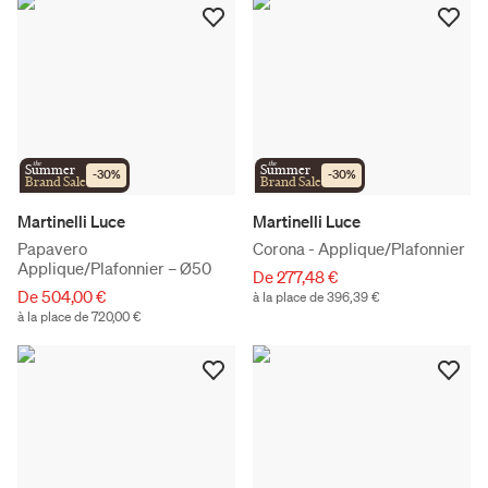
the
the
Summer
Summer
-
30
%
-
30
%
Brand Sale
Brand Sale
Martinelli Luce
Martinelli Luce
Papavero
Corona - Applique/Plafonnier
Applique/Plafonnier – Ø50
De 277,48 €
De 504,00 €
à la place de 396,39 €
à la place de 720,00 €