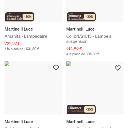
the
the
Summer
Summer
-
30
%
-
30
%
Brand Sale
Brand Sale
Martinelli Luce
Martinelli Luce
Amanita - Lampadaire
Colibrì/21015 - Lampe à
suspension
722,27 €
214,82 €
à la place de 1 031,80 €
à la place de 306,89 €
the
Summer
-
30
%
Brand Sale
Martinelli Luce
Martinelli Luce