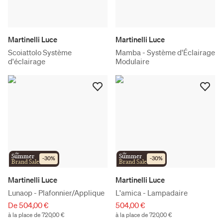
Martinelli Luce
Martinelli Luce
Scoiattolo Système
Mamba - Système d'Éclairage
d'éclairage
Modulaire
the
the
Summer
Summer
-
30
%
-
30
%
Brand Sale
Brand Sale
Martinelli Luce
Martinelli Luce
Lunaop - Plafonnier/Applique
L'amica - Lampadaire
De 504,00 €
504,00 €
à la place de 720,00 €
à la place de 720,00 €