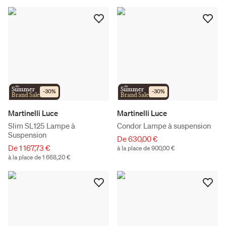
the
the
Summer
Summer
-
30
%
-
30
%
Brand Sale
Brand Sale
Martinelli Luce
Martinelli Luce
Slim SL125 Lampe à
Condor Lampe à suspension
Suspension
De 630,00 €
De 1 167,73 €
à la place de 900,00 €
à la place de 1 668,20 €