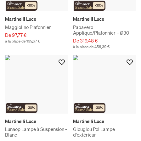
the
the
Summer
Summer
-
30
%
-
30
%
Brand Sale
Brand Sale
Martinelli Luce
Martinelli Luce
Maggiolino Plafonnier
Papavero
Applique/Plafonnier – Ø30
De 97,77 €
De 319,48 €
à la place de 139,67 €
à la place de 456,39 €
the
the
Summer
Summer
-
30
%
-
30
%
Brand Sale
Brand Sale
Martinelli Luce
Martinelli Luce
Lunaop Lampe à Suspension -
Glouglou Pol Lampe
Blanc
d'extérieur