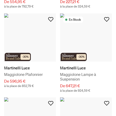
De 554,95 €
De 227,21 €
à la place de 792,79 €
à la place de 324,59 €
En Stock
the
the
Summer
Summer
-
30
%
-
30
%
Brand Sale
Brand Sale
Martinelli Luce
Martinelli Luce
Maggiolone Plafonnier
Maggiolone Lampe à
Suspension
De 596,95 €
De 647,21 €
à la place de 852,79 €
à la place de 924,59 €