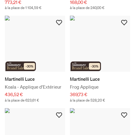
773,21 €
168,00 €
à la place de 1 104,59 €
à la place de 240,00 €
the
the
Summer
Summer
-
30
%
-
30
%
Brand Sale
Brand Sale
Martinelli Luce
Martinelli Luce
Koala - Applique d'Extérieur
Frog Applique
436,52 €
369,73 €
à la place de 623,61 €
à la place de 528,20 €