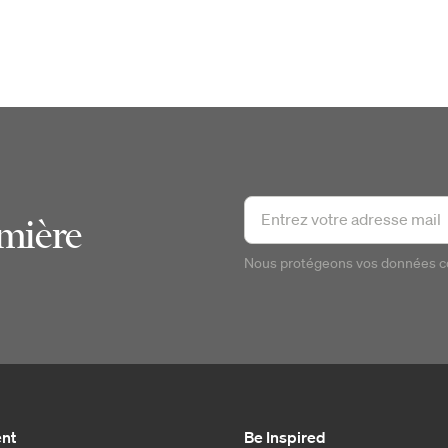
emière
Nous protégeons vos données 
ent
Be Inspired