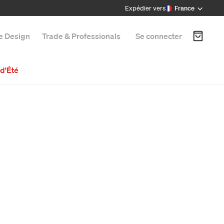
Expédier vers
France
e Design
Trade & Professionals
Se connecter
d'Été