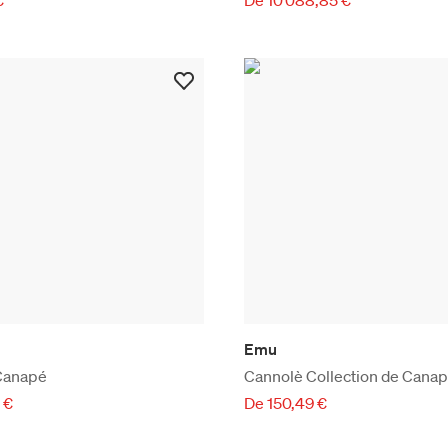
Emu
Canapé
Cannolè Collection de Cana
 €
De 150,49 €