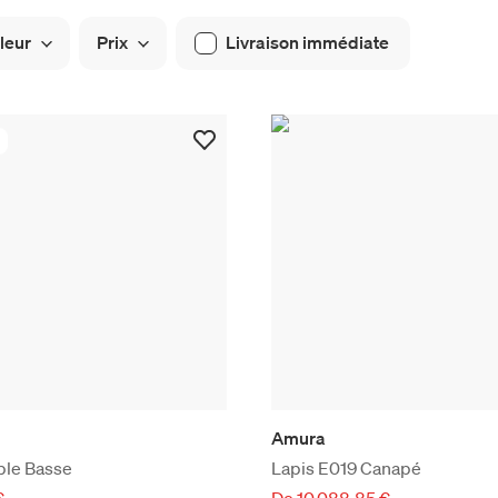
leur
Prix
Livraison immédiate
Amura
ble Basse
Lapis E019 Canapé
€
De 10 088,85 €