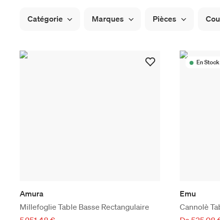
Catégorie
Marques
Pièces
Cou
En Stock
Amura
Emu
Millefoglie Table Basse Rectangulaire
Cannolè Ta
5 251,48 €
De 535,08 