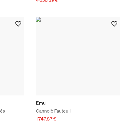
Emu
pés
Cannolè Fauteuil
1 747,87 €