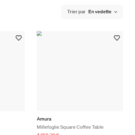
Trier par
En vedette
Amura
Millefoglie Square Coffee Table
4 656,39 €