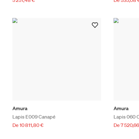
Amura
Amura
Lapis E009 Canapé
Lapis 060 
De 10 811,80 €
De 7 520,66