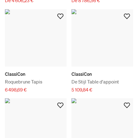
De 4 606,23 €
De 8 786,56 €
ClassiCon
ClassiCon
Roquebrune Tapis
De Stijl Table d'appoint
6 498,69 €
5 109,84 €