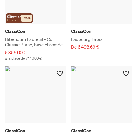
the
Summer
-
25
%
Deals
ClassiCon
ClassiCon
Bibendum Fauteuil - Cuir
Faubourg Tapis
Classic Blanc, base chromée
De 6 498,69 €
5 355,00 €
à la place de 7 140,00 €
ClassiCon
ClassiCon