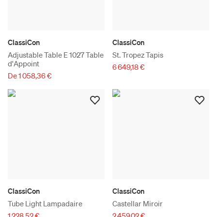
ClassiCon
ClassiCon
Adjustable Table E 1027 Table
St. Tropez Tapis
d'Appoint
6 649,18 €
De 1 058,36 €
ClassiCon
ClassiCon
Tube Light Lampadaire
Castellar Miroir
1 228,52 €
2 459,02 €