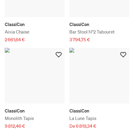
ClassiCon
ClassiCon
Aixia Chaise
Bar Stool N°2 Tabouret
2 661,64 €
3 794,75 €
ClassiCon
ClassiCon
Monolith Tapis
La Lune Tapis
9 812,46 €
De 6 819,34 €