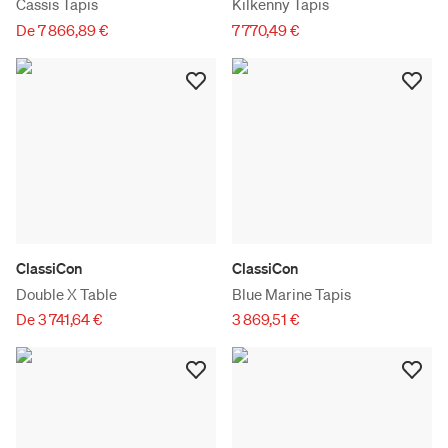
Cassis Tapis
Kilkenny Tapis
De 7 866,89 €
7 770,49 €
ClassiCon
ClassiCon
Double X Table
Blue Marine Tapis
De 3 741,64 €
3 869,51 €