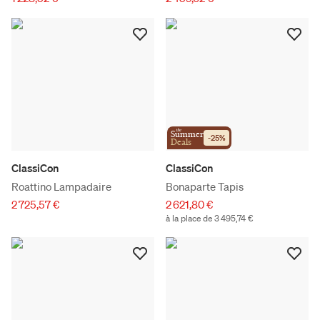
the
Summer
-
25
%
Deals
ClassiCon
ClassiCon
Roattino Lampadaire
Bonaparte Tapis
2 725,57 €
2 621,80 €
à la place de 3 495,74 €