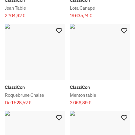
ClassiCon
ClassiCon
Jean Table
Lota Canapé
2 704,92 €
19 635,74 €
ClassiCon
ClassiCon
Roquebrune Chaise
Menton table
De 1 528,52 €
3 066,89 €