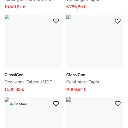
10 581,64 €
6 786,89 €
ClassiCon
ClassiCon
Occasional Tableau MDF
Centimetre Tapis
1 506,89 €
9 609,84 €
En Stock