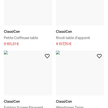
ClassiCon
ClassiCon
Petite Coiffeuse table
Rivoli table d'appoint
9 161,31 €
4 157,70 €
ClassiCon
ClassiCon
Folding Screen Paravent
Wendingen Tapis