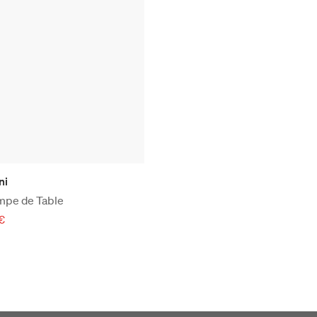
ni
mpe de Table
 €