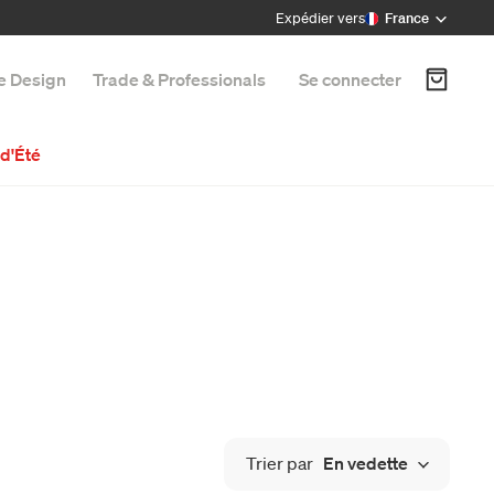
Expédier vers
France
e Design
Trade & Professionals
Se connecter
d'Été
Trier par
En vedette