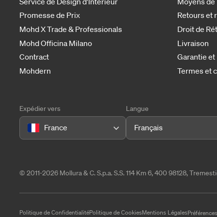
Service de Design d'Intérieur
Moyens de
Promesse de Prix
Retours et
Mohd X Trade & Professionals
Droit de Ré
Mohd Officina Milano
Livraison
Contract
Garantie et
Mohdern
Termes et c
Expédier vers
Langue
France
Français
© 2011-2026 Mollura & C. S.p.a. S.S. 114 Km 6, 400 98128, Tremes
Politique de Confidentialité
Politique de Cookies
Mentions Légales
Préférences