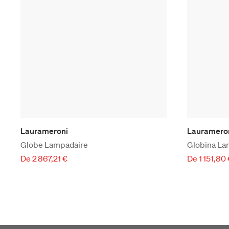
Laurameroni
Lauramero
Globe Lampadaire
Globina La
De 2 867,21 €
De 1 151,80