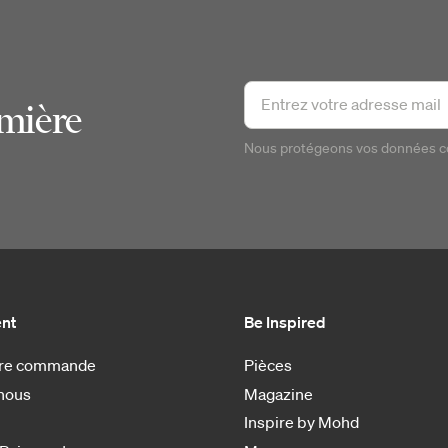
emière
Nous protégeons vos données 
ent
Be Inspired
otre commande
Pièces
nous
Magazine
Inspire by Mohd