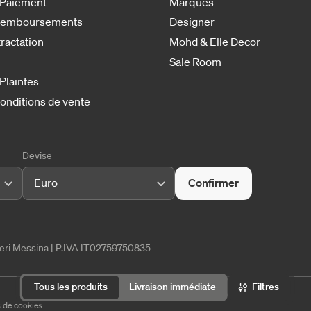
 Paiement
Marques
 remboursements
Designer
tractation
Mohd & Elle Decor
Sale Room
 Plaintes
onditions de vente
Devise
Euro
Confirmer
tieri Messina | P.IVA IT02759750835
Filtres
Tous les produits
Livraison immédiate
 de cookies