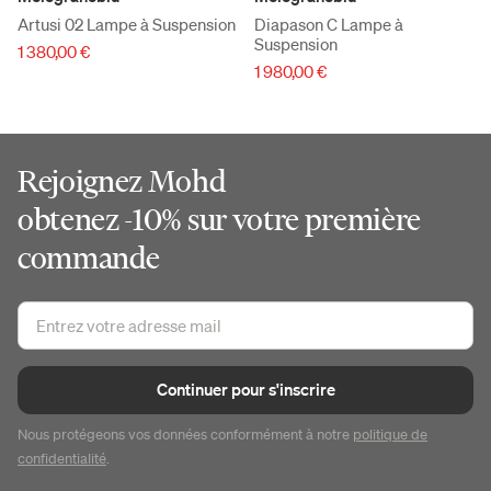
Artusi 02 Lampe à Suspension
Diapason C Lampe à
Suspension
1 380,00 €
1 980,00 €
Rejoignez Mohd
obtenez -10% sur votre première
commande
Continuer pour s'inscrire
Nous protégeons vos données conformément à notre
politique de
confidentialité
.