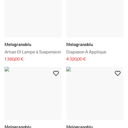
Melogranoblu
Melogranoblu
Artusi 01 Lampe à Suspension
Diapason A Applique
1 380,00 €
4 320,00 €
Melogranoblu
Melogranoblu