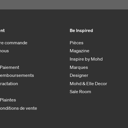
ent
Be Inspired
otre commande
Pièces
nous
Magazine
Inspire by Mohd
 Paiement
Marques
 remboursements
Designer
tractation
Mohd & Elle Decor
Sale Room
 Plaintes
onditions de vente