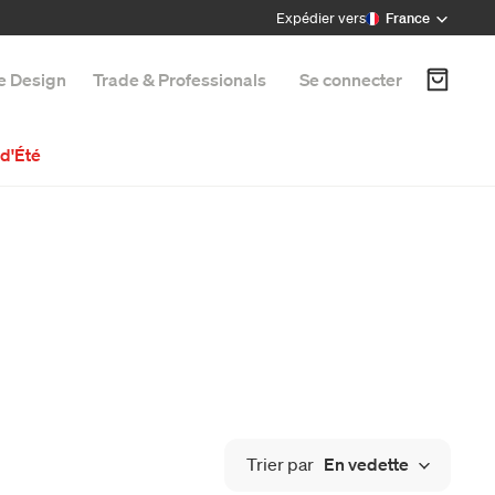
Expédier vers
France
e Design
Trade & Professionals
Se connecter
d'Été
Trier par
En vedette