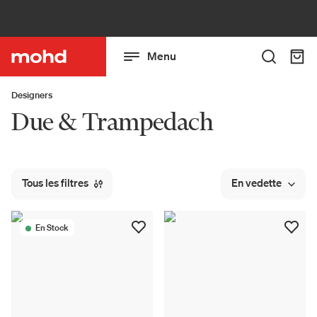
Menu
Designers
Due & Trampedach
Tous les filtres
En vedette
En Stock