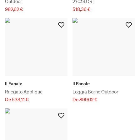
Outdoor
270.13.ORT
982,62 €
518,36 €
Il Fanale
Il Fanale
Rilegato Applique
Loggia Borne Outdoor
De 533,11 €
De 899,02 €