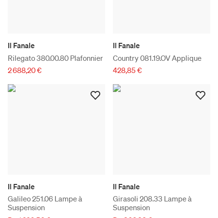
Il Fanale
Il Fanale
Rilegato 380.00.80 Plafonnier
Country 081.19.OV Applique
2 688,20 €
428,85 €
Il Fanale
Il Fanale
Galileo 251.06 Lampe à
Girasoli 208.33 Lampe à
Suspension
Suspension