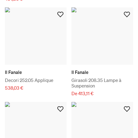
Il Fanale
Il Fanale
Decori 252.05 Applique
Girasoli 208.35 Lampe à
Suspension
538,03 €
De 413,11 €