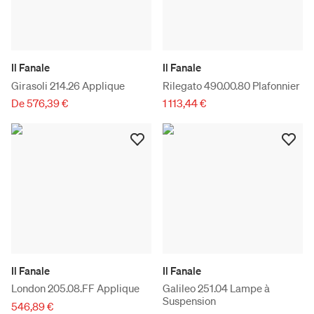
Il Fanale
Il Fanale
Girasoli 214.26 Applique
Rilegato 490.00.80 Plafonnier
De 576,39 €
1 113,44 €
Il Fanale
Il Fanale
London 205.08.FF Applique
Galileo 251.04 Lampe à
Suspension
546,89 €