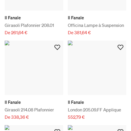
Il Fanale
Il Fanale
Girasoli Plafonnier 208.01
Officina Lampe à Suspension
De 261,64 €
De 381,64 €
Il Fanale
Il Fanale
Girasoli 214.08 Plafonnier
London 205.09.FF Applique
De 338,36 €
552,79 €