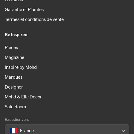
Garantie et Plaintes
Termes et conditions de vente
Be Inspired
Pièces
Magazine
Inspire by Mohd
Marques
Designer
Mohd & Elle Decor
Sale Room
Expédier vers
France