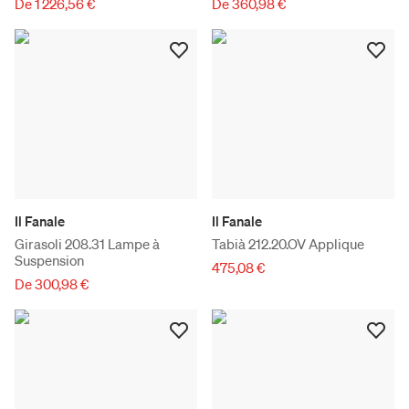
De 1 226,56 €
De 360,98 €
Il Fanale
Il Fanale
Girasoli 208.31 Lampe à
Tabià 212.20.OV Applique
Suspension
475,08 €
De 300,98 €