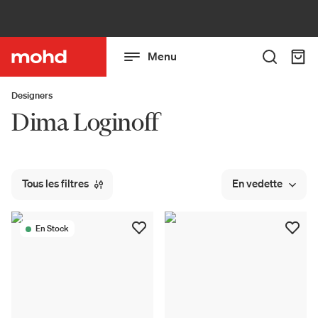
Menu
Designers
Dima Loginoff
Tous les filtres
En vedette
En Stock