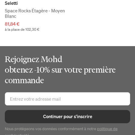
Seletti
Space Rocks Étagère - Moyen
Blanc
81,84 €
à la place de 102,30 €
Rejoignez Mohd
obtenez -10% sur votre première
commande
Continuer pour s'inscrire
Nous protégeons vos données conformément à notre
politique de