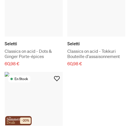
Seletti
Seletti
Classics on acid - Dots &
Classics on acid - Tokkuri
Ginger Porte-épices
Bouteille d'assaisonnement
60,98 €
60,98 €
En Stock
the
Summer
-
20
%
Deals