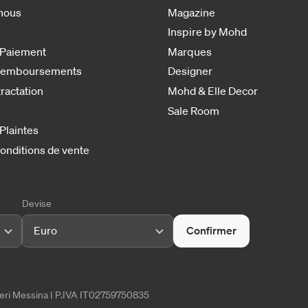
nous
Magazine
Inspire by Mohd
 Paiement
Marques
 remboursements
Designer
tractation
Mohd & Elle Decor
Sale Room
 Plaintes
onditions de vente
Devise
Euro
Confirmer
tieri Messina | P.IVA IT02759750835