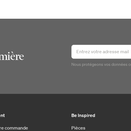
emière
Nous protégeons vos données 
ent
Be Inspired
otre commande
Pièces