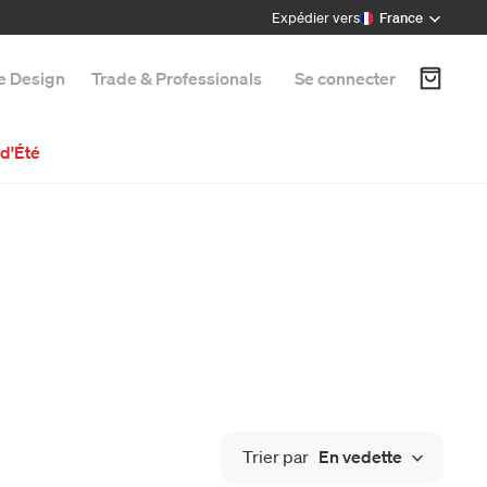
Expédier vers
France
e Design
Trade & Professionals
Se connecter
d'Été
Trier par
En vedette