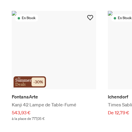
En Stock
En Stock
the
Summer
-
30
%
Deals
FontanaArte
Ichendorf
Kanji 42 Lampe de Table-Fumé
Times Sabl
543,93 €
De 12,79 €
à la place de 777,05 €