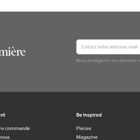
emière
Nous protégeons vos données 
ent
Be Inspired
otre commande
Pièces
nous
Magazine