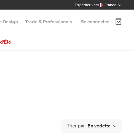
Expédier vers
France
e Design
Trade & Professionals
Se connecter
d'Été
Trier par
En vedette