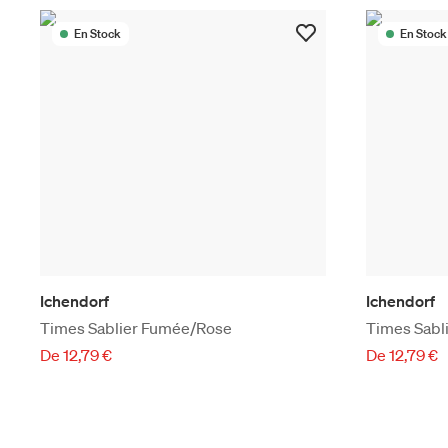
En Stock
En Stock
Ichendorf
Ichendorf
Times Sablier Fumée/Rose
Times Sabli
De 12,79 €
De 12,79 €