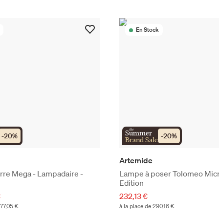
En Stock
the
Summer
-
20
%
-
20
%
Brand Sale
Artemide
rre Mega - Lampadaire -
Lampe à poser Tolomeo Micr
Edition
€
232,13 €
077,05 €
à la place de 290,16 €