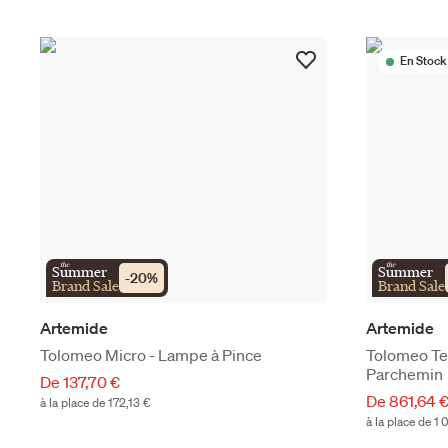
En Stock
the
the
Summer
Summer
-
20
%
Brand Sale
Brand Sale
Artemide
Artemide
Tolomeo Micro - Lampe à Pince
Tolomeo Te
Parchemin
De 137,70 €
De 861,64 
à la place de 172,13 €
à la place de 1 