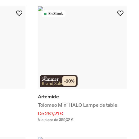
En Stock
the
Summer
-
20
%
Brand Sale
Artemide
Tolomeo Mini HALO Lampe de table
De 287,21 €
à la place de 359,02 €