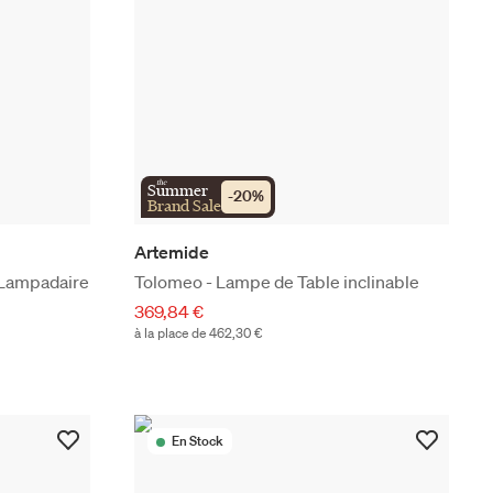
the
Summer
-
20
%
Brand Sale
Artemide
 Lampadaire
Tolomeo - Lampe de Table inclinable
369,84 €
à la place de 462,30 €
En Stock