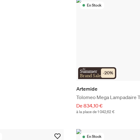
En Stock
the
Summer
-
20
%
Brand Sale
Artemide
Tolomeo Mega Lampadaire Ti
De 834,10 €
à la place de 1 042,62 €
En Stock