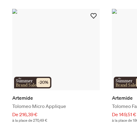
the
the
Summer
Summer
-
20
%
Brand Sale
Brand Sale
Artemide
Artemide
Tolomeo Micro Applique
Tolomeo Fa
De 216,39 €
De 149,51 €
à la place de 270,49 €
à la place de 1