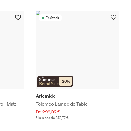
En Stock
the
Summer
-
20
%
Brand Sale
Artemide
o - Matt
Tolomeo Lampe de Table
De 299,02 €
à la place de 373,77 €