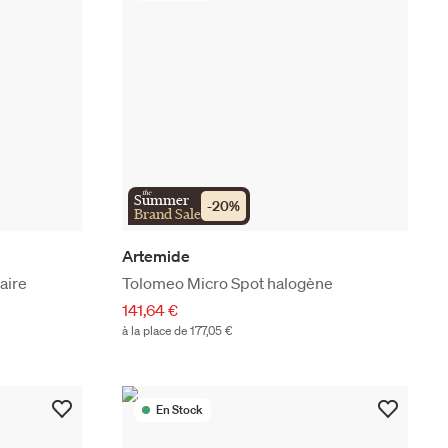
the
Summer
-
20
%
Brand Sale
Artemide
aire
Tolomeo Micro Spot halogène
141,64 €
à la place de 177,05 €
En Stock