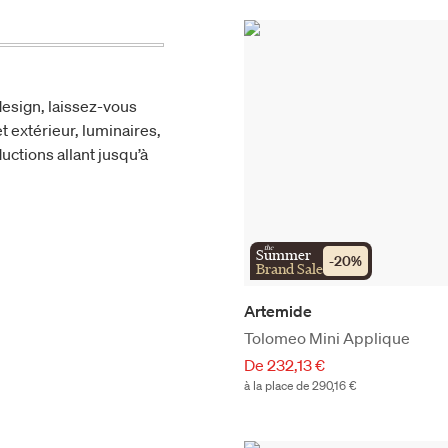
esign, laissez-vous
t extérieur, luminaires,
uctions allant jusqu’à
the
Summer
-
20
%
Brand Sale
Artemide
Tolomeo Mini Applique
De 232,13 €
à la place de 290,16 €