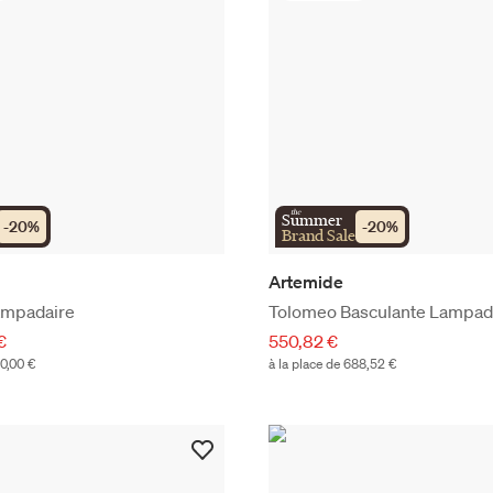
the
Summer
-
20
%
-
20
%
Brand Sale
Artemide
ampadaire
Tolomeo Basculante Lampad
€
550,82 €
00,00 €
à la place de 688,52 €