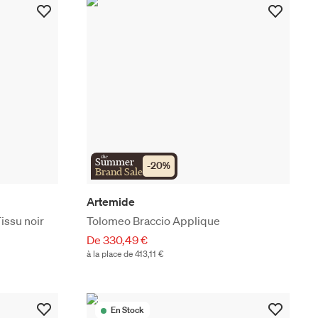
the
Summer
-
20
%
Brand Sale
Artemide
ssu noir
Tolomeo Braccio Applique
De 330,49 €
à la place de 413,11 €
En Stock