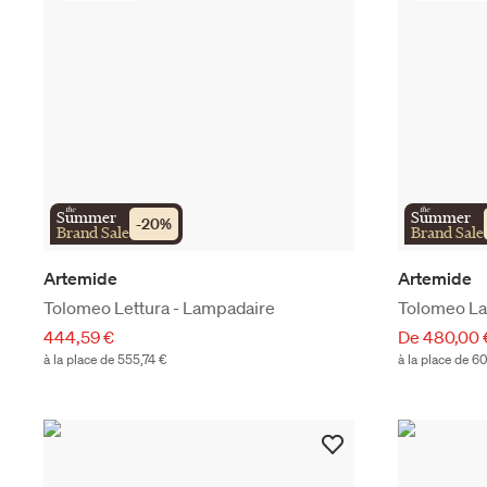
the
the
Summer
Summer
-
20
%
Brand Sale
Brand Sale
Artemide
Artemide
Tolomeo Lettura - Lampadaire
Tolomeo L
444,59 €
De 480,00 
à la place de 555,74 €
à la place de 6