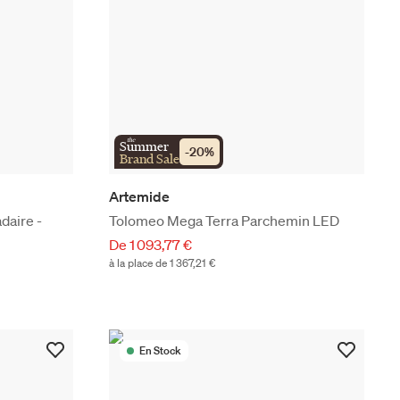
the
Summer
-
20
%
Brand Sale
Artemide
daire -
Tolomeo Mega Terra Parchemin LED
De 1 093,77 €
à la place de 1 367,21 €
En Stock