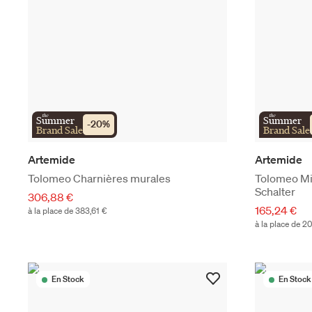
the
the
Summer
Summer
-
20
%
Brand Sale
Brand Sale
Artemide
Artemide
Tolomeo Charnières murales
Tolomeo Mic
Schalter
306,88 €
165,24 €
à la place de 383,61 €
à la place de 2
En Stock
En Stock