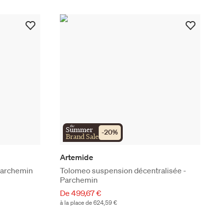
the
Summer
-
20
%
Brand Sale
Artemide
- Papier parchemin
Tolomeo suspension décentralisée -
Parchemin
De 499,67 €
à la place de 624,59 €