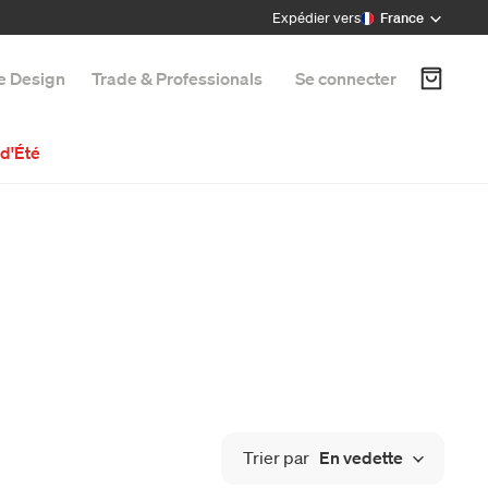
Expédier vers
France
e Design
Trade & Professionals
Se connecter
d'Été
Trier par
En vedette