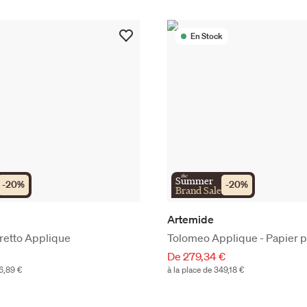
En Stock
the
Summer
-
20
%
-
20
%
Brand Sale
Artemide
retto Applique
Tolomeo Applique 
De 279,34 €
86,89 €
à la place de 349,18 €