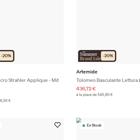
the
Summer
-
20
%
-
20
%
Brand Sale
Artemide
ro Strahler Applique - Mit
Tolomeo Basculante Lettura
436,72 €
à la place de 545,90 €
06,56 €
En Stock