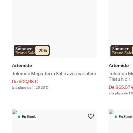
the
the
Summer
Summer
-
20
%
Brand Sale
Brand Sale
Artemide
Artemide
Tolomeo Mega Terra Satin avec variateur
Tolomeo Me
Tissu Noir
De 900,98 €
De 865,57 
à la place de 1 126,23 €
à la place de 1 
En Stock
En Stock