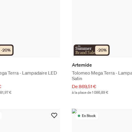
the
Summer
-
20
%
-
20
%
Brand Sale
Artemide
ga Terra - Lampadaire LED
Tolomeo Mega Terra - Lampa
Satin
€
De 869,51 €
081,97 €
à la place de 1 086,89 €
En Stock