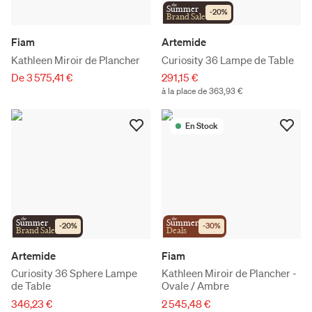
the
Summer
-
20
%
Brand Sale
Fiam
Artemide
Kathleen Miroir de Plancher
Curiosity 36 Lampe de Table
De 3 575,41 €
291,15 €
à la place de 363,93 €
En Stock
the
the
Summer
Summer
-
20
%
-
30
%
Brand Sale
Deals
Artemide
Fiam
Curiosity 36 Sphere Lampe
Kathleen Miroir de Plancher -
de Table
Ovale / Ambre
346,23 €
2 545,48 €