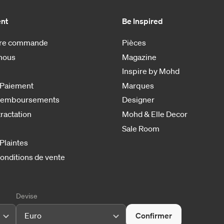
ent
Be Inspired
otre commande
Pièces
nous
Magazine
Inspire by Mohd
 Paiement
Marques
 remboursements
Designer
tractation
Mohd & Elle Decor
Sale Room
 Plaintes
onditions de vente
Devise
Euro
Confirmer