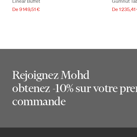
Linear Buffet
Gumnut Ta
De 9 149,51 €
De 1 235,41
Rejoignez Mohd
obtenez -10% sur votre pr
commande