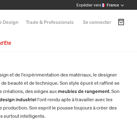
Expédier vers
France
e Design
Trade & Professionals
Se connecter
d'Été
design et de l'expérimentation des matériaux, le designer
de beauté et de technique. Son style épuré et raffiné se
 créations, des sièges aux
meubles de rangement
. Son
design industriel
l'ont rendu apte à travailler avec les
e production. Son esprit le pousse toujours à créer des
s surtout intelligents.