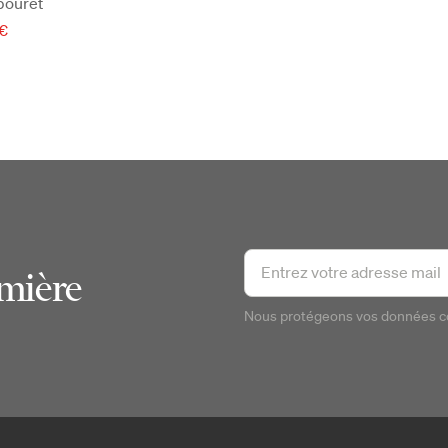
bouret
 €
emière
Nous protégeons vos données 