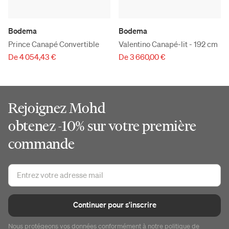
Bodema
Bodema
Prince Canapé Convertible
Valentino Canapé-lit - 192 cm
De 4 054,43 €
De 3 660,00 €
Rejoignez Mohd
obtenez -10% sur votre première
commande
Continuer pour s'inscrire
Nous protégeons vos données conformément à notre
politique de