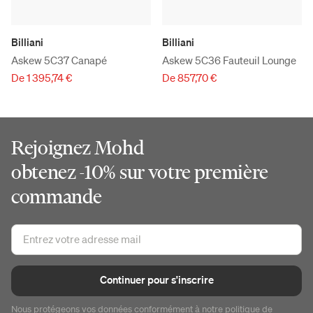
Billiani
Billiani
Askew 5C37 Canapé
Askew 5C36 Fauteuil Lounge
De 1 395,74 €
De 857,70 €
Rejoignez Mohd
obtenez -10% sur votre première
commande
Continuer pour s'inscrire
Nous protégeons vos données conformément à notre
politique de