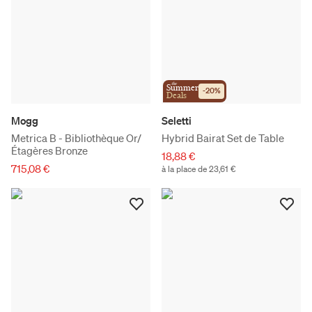
the
Summer
-
20
%
Deals
Mogg
Seletti
Metrica B - Bibliothèque Or/
Hybrid Bairat Set de Table
Étagères Bronze
18,88 €
715,08 €
à la place de 23,61 €