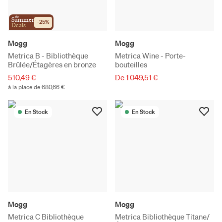
the
Summer
-
25
%
Deals
Mogg
Mogg
Metrica B - Bibliothèque
Metrica Wine - Porte-
Brûlée/Étagères en bronze
bouteilles
510,49 €
De 1 049,51 €
à la place de 680,66 €
En Stock
En Stock
Mogg
Mogg
Metrica C Bibliothèque
Metrica Bibliothèque Titane/