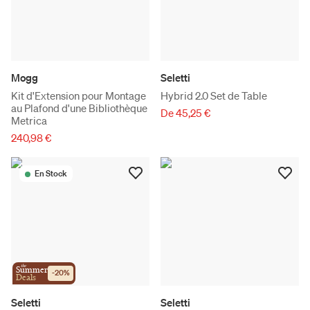
Mogg
Seletti
Kit d'Extension pour Montage
Hybrid 2.0 Set de Table
au Plafond d'une Bibliothèque
De 45,25 €
Metrica
240,98 €
En Stock
the
Summer
-
20
%
Deals
Seletti
Seletti