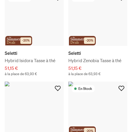
the
the
Summer
Summer
-
20
%
-
20
%
Deals
Deals
Seletti
Seletti
Hybrid Isidora Tasse à thé
Hybrid Zenobia Tasse à thé
51,15 €
51,15 €
à la place de 63,93 €
à la place de 63,93 €
En Stock
the
Summer
-
20
%