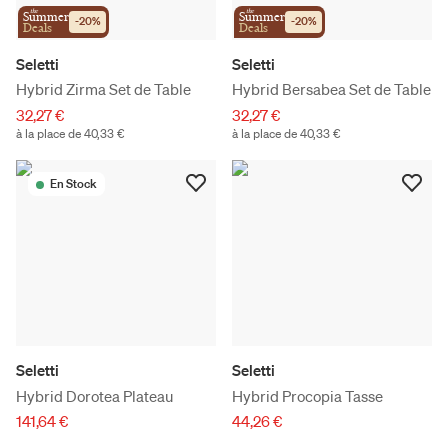
the
the
Summer
Summer
-
20
%
-
20
%
Deals
Deals
Seletti
Seletti
Hybrid Zirma Set de Table
Hybrid Bersabea Set de Table
32,27 €
32,27 €
à la place de 40,33 €
à la place de 40,33 €
En Stock
Seletti
Seletti
Hybrid Dorotea Plateau
Hybrid Procopia Tasse
141,64 €
44,26 €