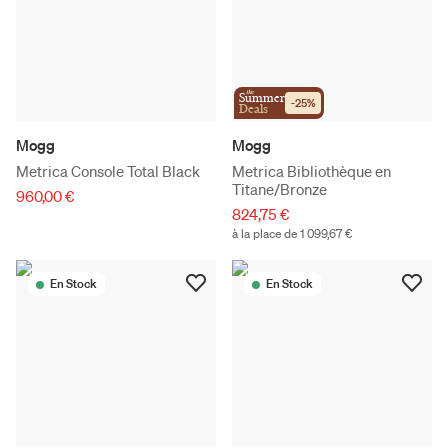
the
Summer
-
25
%
Deals
Mogg
Mogg
Metrica Console Total Black
Metrica Bibliothèque en
Titane/Bronze
960,00 €
824,75 €
à la place de 1 099,67 €
En Stock
En Stock