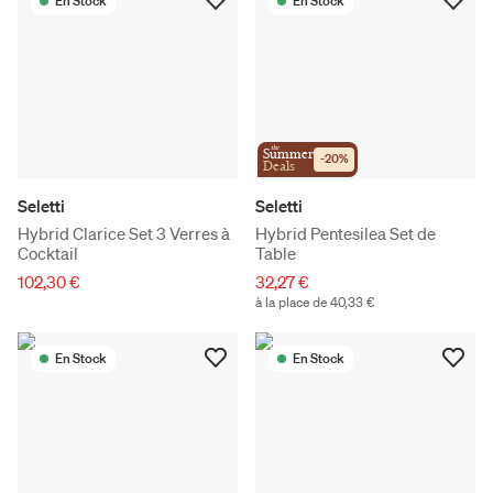
En Stock
En Stock
the
Summer
-
20
%
Deals
Seletti
Seletti
Hybrid Clarice Set 3 Verres à
Hybrid Pentesilea Set de
Cocktail
Table
102,30 €
32,27 €
à la place de 40,33 €
En Stock
En Stock