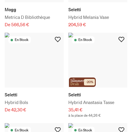
Mogg
Seletti
Metrica D Bibliothèque
Hybrid Melania Vase
De 566,56 €
204,59 €
En Stock
En Stock
the
Summer
-
20
%
Deals
Seletti
Seletti
Hybrid Bols
Hybrid Anastasia Tasse
De 42,30 €
35,41 €
à la place de 44,26 €
En Stock
En Stock