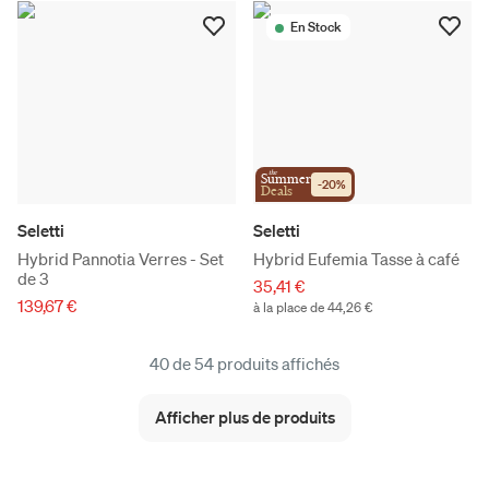
En Stock
the
Summer
-
20
%
Deals
Seletti
Seletti
Hybrid Pannotia Verres - Set
Hybrid Eufemia Tasse à café
de 3
35,41 €
139,67 €
à la place de 44,26 €
40 de 54 produits affichés
Afficher plus de produits