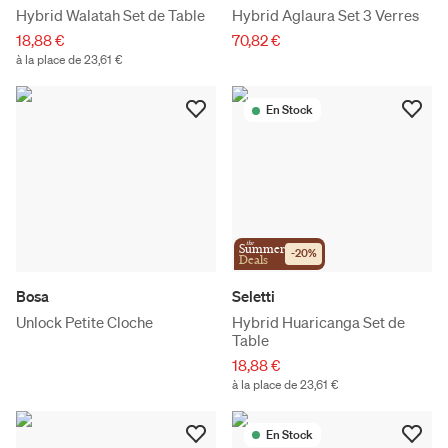
Hybrid Walatah Set de Table
Hybrid Aglaura Set 3 Verres
18,88 €
70,82 €
à la place de 23,61 €
En Stock
the
Summer
-
20
%
Deals
Bosa
Seletti
Unlock Petite Cloche
Hybrid Huaricanga Set de
Table
18,88 €
à la place de 23,61 €
En Stock