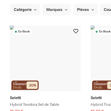
Catégorie
Marques
Pièces
Cou
En Stock
En Stock
the
the
Summer
Summer
-
20
%
-
Deals
Deals
Seletti
Seletti
Hybrid Teodora Set de Table
Hybrid Trud
18,88 €
18,88 €