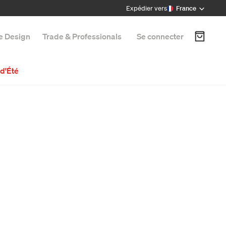
Expédier vers
France
e Design
Trade & Professionals
Se connecter
d'Été