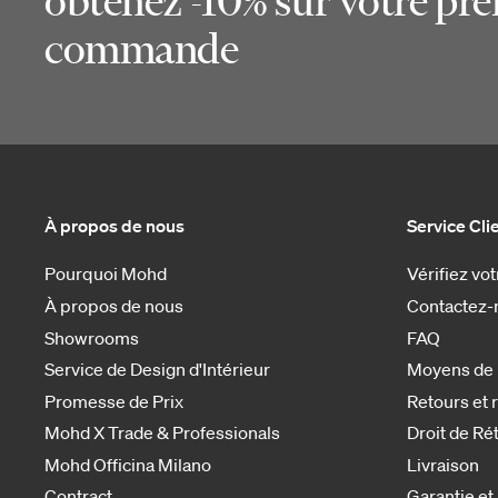
obtenez -10% sur votre pr
commande
À propos de nous
Service Cli
Pourquoi Mohd
Vérifiez v
À propos de nous
Contactez-
Showrooms
FAQ
Service de Design d'Intérieur
Moyens de
Promesse de Prix
Retours et
Mohd X Trade & Professionals
Droit de Ré
Mohd Officina Milano
Livraison
Contract
Garantie et