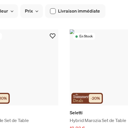
leur
Prix
Livraison immédiate
En Stock
the
Summer
20
%
-
20
%
Deals
Seletti
e Set de Table
Hybrid Marozia Set de Table
18,88 €