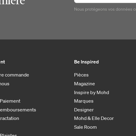
emière
Nous protégeons vos données 
ent
Be Inspired
otre commande
Pièces
nous
Magazine
Inspire by Mohd
 Paiement
Marques
 remboursements
Designer
tractation
Mohd & Elle Decor
Sale Room
 Plaintes