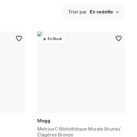
Trier par
En vedette
En Stock
Mogg
Metrica C Bibliothèque Murale Brunie/
Étagères Bronze