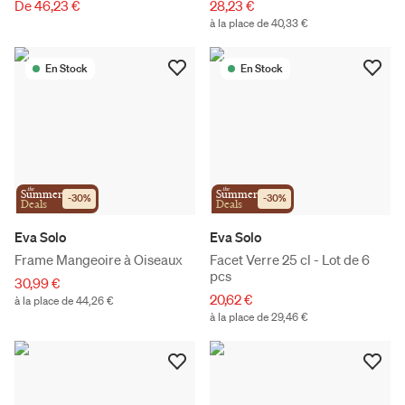
De 46,23 €
28,23 €
à la place de 40,33 €
En Stock
En Stock
the
the
Summer
Summer
-
30
%
-
30
%
Deals
Deals
Eva Solo
Eva Solo
Frame Mangeoire à Oiseaux
Facet Verre 25 cl - Lot de 6
pcs
30,99 €
20,62 €
à la place de 44,26 €
à la place de 29,46 €