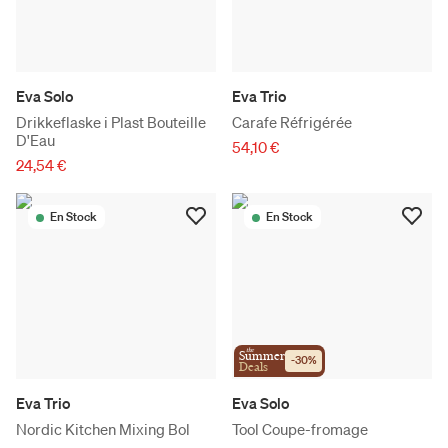
Eva Solo
Eva Trio
Drikkeflaske i Plast Bouteille
Carafe Réfrigérée
D'Eau
54,10 €
24,54 €
En Stock
En Stock
the
Summer
-
30
%
Deals
Eva Trio
Eva Solo
Nordic Kitchen Mixing Bol
Tool Coupe-fromage