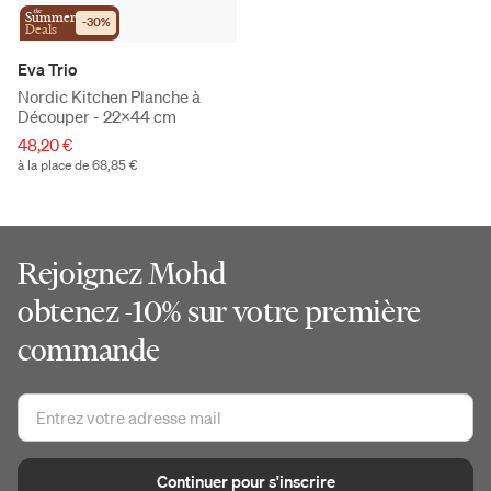
the
Summer
-
30
%
Deals
Eva Trio
Nordic Kitchen Planche à
Découper - 22x44 cm
48,20 €
à la place de 68,85 €
Rejoignez Mohd
obtenez -10% sur votre première
commande
Continuer pour s'inscrire