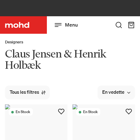
Menu
Designers
Claus Jensen & Henrik
Holbæk
Tous les filtres
En vedette
En Stock
En Stock