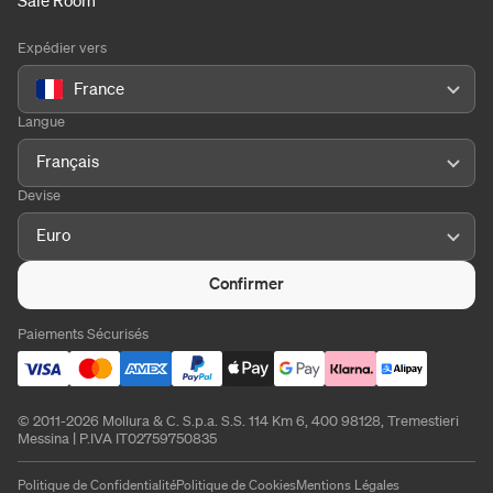
Sale Room
Expédier vers
France
Langue
Français
Devise
Euro
Confirmer
Paiements Sécurisés
© 2011-2026 Mollura & C. S.p.a. S.S. 114 Km 6, 400 98128, Tremestieri
Messina | P.IVA IT02759750835
Politique de Confidentialité
Politique de Cookies
Mentions Légales