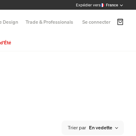
Expédier vers
France
e Design
Trade & Professionals
Se connecter
d'Été
Trier par
En vedette