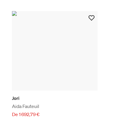
Jori
Aida Fauteuil
De 1 692,79 €