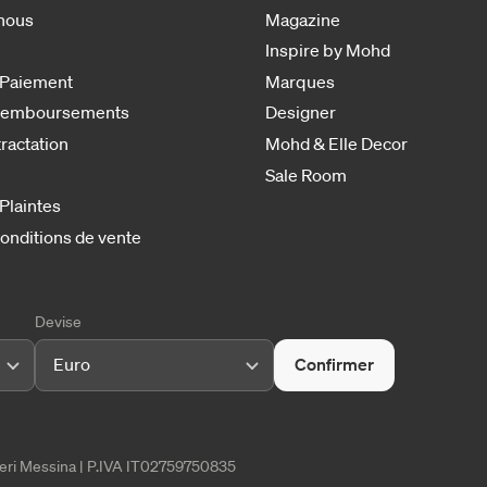
nous
Magazine
Inspire by Mohd
 Paiement
Marques
 remboursements
Designer
tractation
Mohd & Elle Decor
Sale Room
 Plaintes
onditions de vente
Devise
Euro
Confirmer
tieri Messina | P.IVA IT02759750835