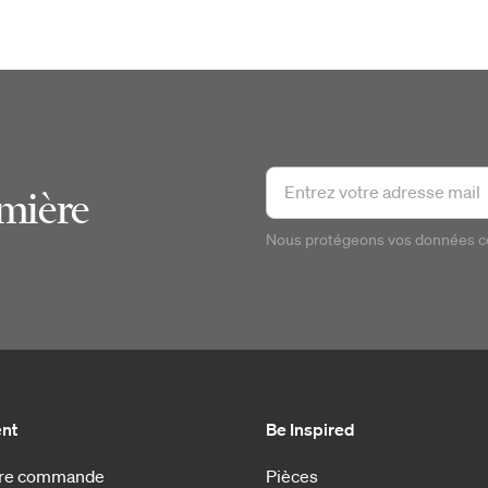
emière
Nous protégeons vos données 
ent
Be Inspired
otre commande
Pièces