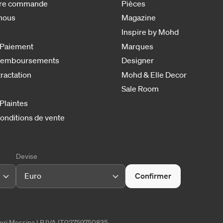
otre commande
Pièces
nous
Magazine
Inspire by Mohd
 Paiement
Marques
 remboursements
Designer
tractation
Mohd & Elle Decor
Sale Room
 Plaintes
onditions de vente
Devise
Euro
Confirmer
tieri Messina | P.IVA IT02759750835