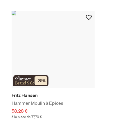
the
Summer
-
25
%
Brand Sale
Fritz Hansen
Hammer Moulin à Épices
58,28 €
à la place de 77,70 €