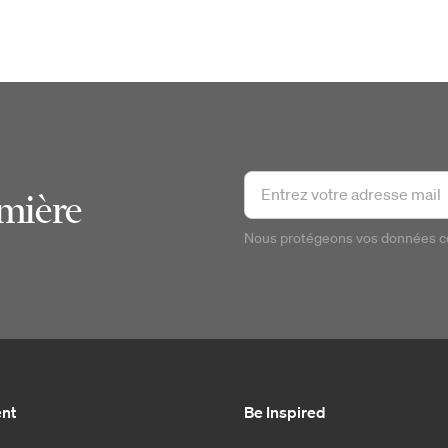
emière
Nous protégeons vos données 
ent
Be Inspired