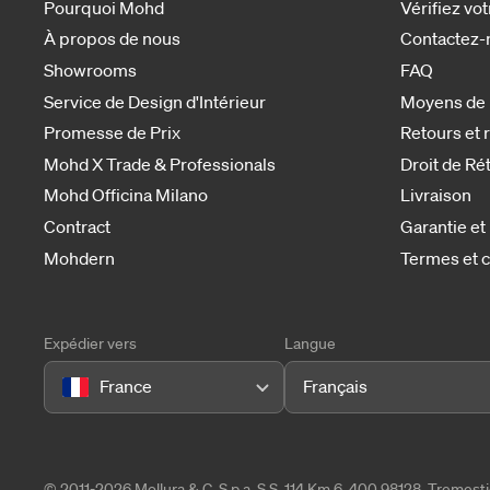
Pourquoi Mohd
Vérifiez v
À propos de nous
Contactez-
Showrooms
FAQ
Service de Design d'Intérieur
Moyens de
Promesse de Prix
Retours et
Mohd X Trade & Professionals
Droit de Ré
Mohd Officina Milano
Livraison
Contract
Garantie et
Mohdern
Termes et c
Expédier vers
Langue
France
Français
© 2011-2026 Mollura & C. S.p.a. S.S. 114 Km 6, 400 98128, Tremes