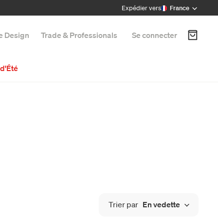
Expédier vers
France
e Design
Trade & Professionals
Se connecter
d'Été
Trier par
En vedette