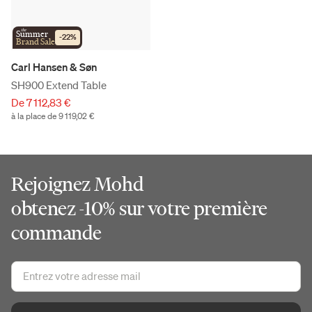
the
Summer
-
22
%
Brand Sale
Carl Hansen & Søn
SH900 Extend Table
De 7 112,83 €
à la place de 9 119,02 €
Rejoignez Mohd
obtenez -10% sur votre première
commande