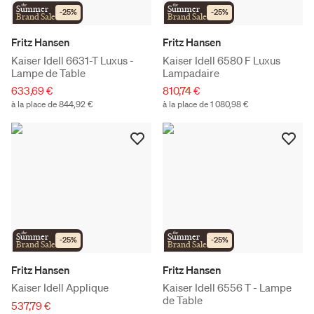
the
the
Summer
Summer
-
25
%
-
25
%
Brand Sale
Brand Sale
Fritz Hansen
Fritz Hansen
Kaiser Idell 6631-T Luxus -
Kaiser Idell 6580 F Luxus
Lampe de Table
Lampadaire
633,69 €
810,74 €
à la place de 844,92 €
à la place de 1 080,98 €
the
the
Summer
Summer
-
25
%
-
25
%
Brand Sale
Brand Sale
Fritz Hansen
Fritz Hansen
Kaiser Idell Applique
Kaiser Idell 6556 T - Lampe
de Table
537,79 €