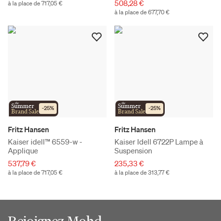
508,28 €
à la place de 717,05 €
à la place de 677,70 €
the
the
Summer
Summer
-
25
%
-
25
%
Brand Sale
Brand Sale
Fritz Hansen
Fritz Hansen
Kaiser idell™ 6559-w -
Kaiser Idell 6722P Lampe à
Applique
Suspension
537,79 €
235,33 €
à la place de 717,05 €
à la place de 313,77 €
Rejoignez Mohd