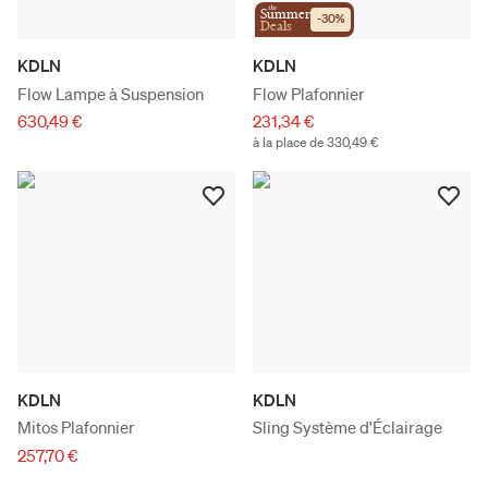
the
Summer
-
30
%
Deals
KDLN
KDLN
Flow Lampe à Suspension
Flow Plafonnier
630,49 €
231,34 €
à la place de 330,49 €
KDLN
KDLN
Mitos Plafonnier
Sling Système d'Éclairage
257,70 €