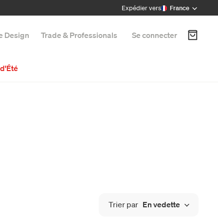
Expédier vers
France
e Design
Trade & Professionals
Se connecter
d'Été
Trier par
En vedette