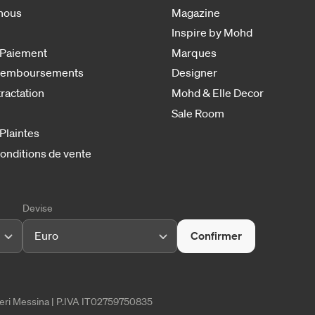
nous
Magazine
Inspire by Mohd
 Paiement
Marques
 remboursements
Designer
tractation
Mohd & Elle Decor
Sale Room
 Plaintes
onditions de vente
Devise
Euro
Confirmer
tieri Messina | P.IVA IT02759750835