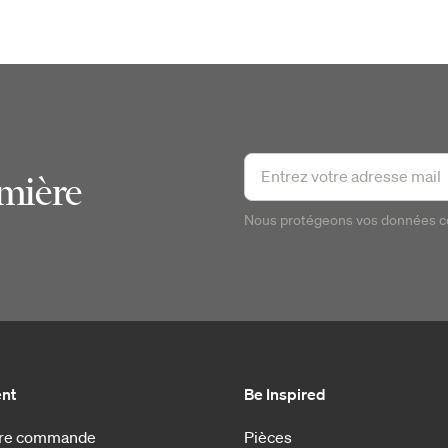
emière
Nous protégeons vos données 
ent
Be Inspired
otre commande
Pièces