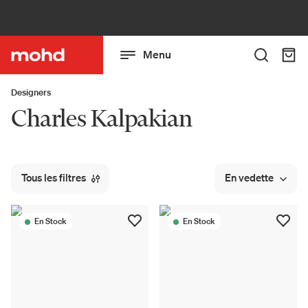
Menu
Designers
Charles Kalpakian
Tous les filtres
En vedette
En Stock
En Stock