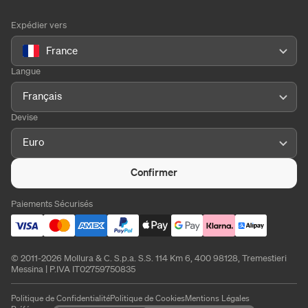
Expédier vers
France
Langue
Français
Devise
Euro
Confirmer
Paiements Sécurisés
© 2011-2026 Mollura & C. S.p.a. S.S. 114 Km 6, 400 98128, Tremestieri
Messina | P.IVA IT02759750835
Politique de Confidentialité
Politique de Cookies
Mentions Légales