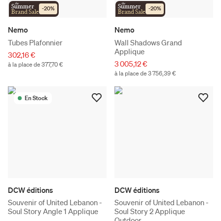
the
the
Summer
Summer
-
20
%
-
20
%
Brand Sale
Brand Sale
Nemo
Nemo
Tubes Plafonnier
Wall Shadows Grand
Applique
302,16 €
3 005,12 €
à la place de 377,70 €
à la place de 3 756,39 €
En Stock
DCW éditions
DCW éditions
Souvenir of United Lebanon -
Souvenir of United Lebanon -
Soul Story Angle 1 Applique
Soul Story 2 Applique
Outdoor