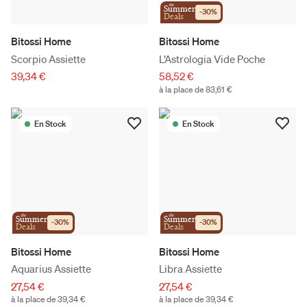
the
Summer
-
30
%
Deals
Bitossi Home
Bitossi Home
Scorpio Assiette
L’Astrologia Vide Poche
39,34 €
58,52 €
à la place de 83,61 €
En Stock
En Stock
the
the
Summer
Summer
-
30
%
-
30
%
Deals
Deals
Bitossi Home
Bitossi Home
Aquarius Assiette
Libra Assiette
27,54 €
27,54 €
à la place de 39,34 €
à la place de 39,34 €