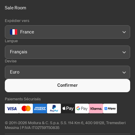
Sale Room
Expédier vers
France
Langue
Français
Devise
Euro
Confirmer
Paiements Sécurisés
© 2011-2026 Mollura & C. S.p.a. S.S. 114 Km 6, 400 98128, Tremestieri
Messina | P.IVA IT02759750835