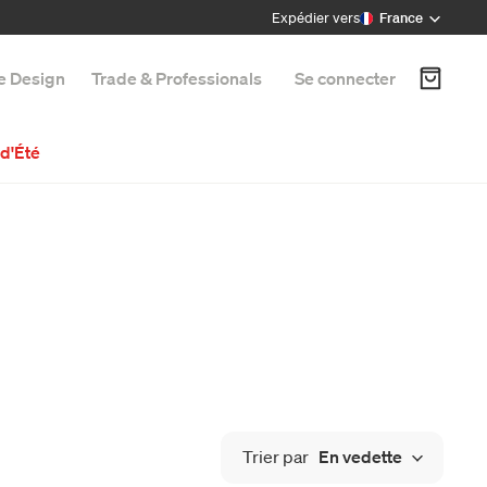
Expédier vers
France
e Design
Trade & Professionals
Se connecter
d'Été
Trier par
En vedette