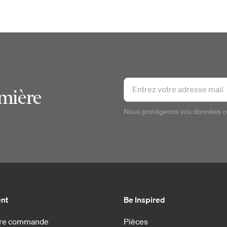
emière
Nous protégeons vos données 
ent
Be Inspired
otre commande
Pièces