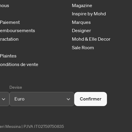
nous
Magazine
Inspire by Mohd
 Paiement
Marques
 remboursements
Designer
tractation
Mohd & Elle Decor
Sale Room
 Plaintes
onditions de vente
Devise
Euro
Confirmer
tieri Messina | P.IVA IT02759750835