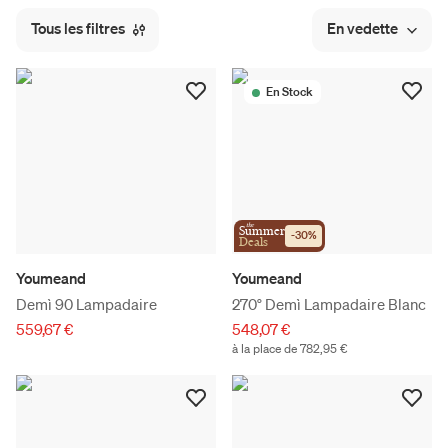
Tous les filtres
En vedette
En Stock
the
Summer
-
30
%
Deals
Youmeand
Youmeand
Demì 90 Lampadaire
270° Demì Lampadaire Blanc
559,67 €
548,07 €
à la place de 782,95 €