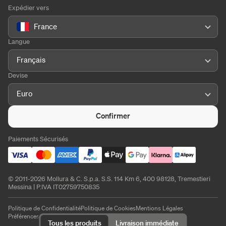
Expédier vers
France
Langue
Français
Devise
Euro
Confirmer
Paiements Sécurisés
© 2011-2026 Mollura & C. S.p.a. S.S. 114 Km 6, 400 98128, Tremestieri
Messina | P.IVA IT02759750835
Politique de Confidentialité
Politique de Cookies
Mentions Légales
Préférences de cookies
Tous les produits
Livraison immédiate